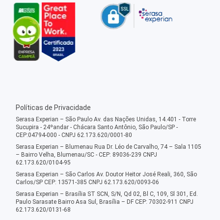
Políticas de Privacidade
Serasa Experian – São Paulo Av. das Nações Unidas, 14.401 - Torre
Sucupira - 24ºandar - Chácara Santo Antônio, São Paulo/SP -
CEP:04794-000 - CNPJ 62.173.620/0001-80
Serasa Experian – Blumenau Rua Dr. Léo de Carvalho, 74 – Sala 1105
– Bairro Velha, Blumenau/SC - CEP: 89036-239 CNPJ
62.173.620/0104-95
Serasa Experian – São Carlos Av. Doutor Heitor José Reali, 360, São
Carlos/SP CEP: 13571-385 CNPJ 62.173.620/0093-06
Serasa Experian – Brasília ST SCN, S/N, Qd 02, Bl C, 109, Sl 301, Ed.
Paulo Sarasate Bairro Asa Sul, Brasília – DF CEP: 70302-911 CNPJ
62.173.620/0131-68