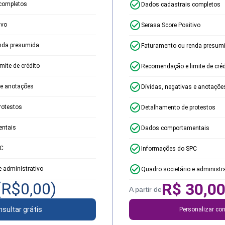
completos
Dados cadastrais completos
ivo
Serasa Score Positivo
nda presumida
Faturamento ou renda presum
ite de crédito
Recomendação e limite de créd
 e anotações
Dívidas, negativas e anotaçõe
rotestos
Detalhamento de protestos
ntais
Dados comportamentais
PC
Informações do SPC
e administrativo
Quadro societário e administr
(R$
0,00
)
R$
30,0
A partir de
sultar grátis
Personalizar con