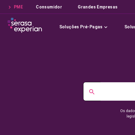
PME
Consumidor
Grandes Empresas
Soluções Pré-Pagas
Solu
Os dados
legis