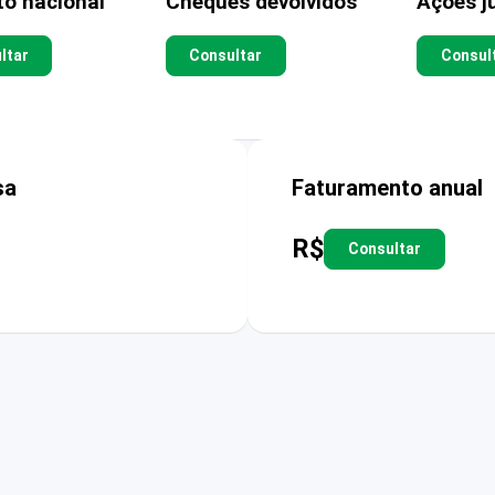
to nacional
Cheques devolvidos
Ações ju
ltar
Consultar
Consul
sa
Faturamento anual
R$
Consultar