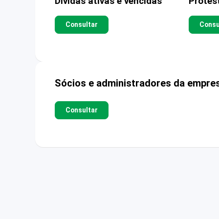
Dívidas ativas e vencidas
Protes
Consultar
Consu
Sócios e administradores da empre
Consultar