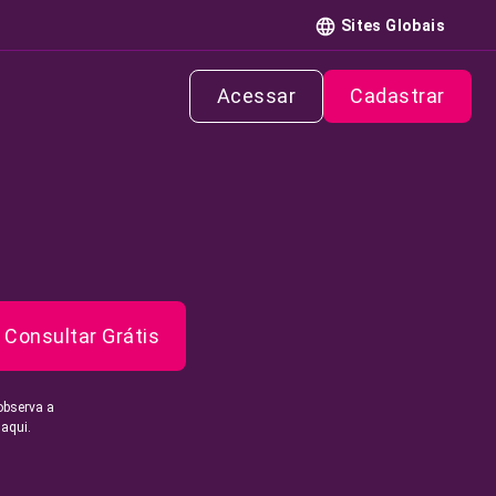
Sites Globais
Acessar
Cadastrar
Consultar Grátis
observa a
 aqui.