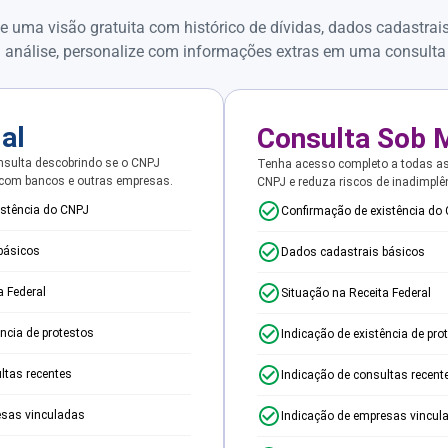
e uma visão gratuita com histórico de dívidas, dados cadastrai
 análise, personalize com informações extras em uma consulta
ial
Consulta Sob 
sulta descobrindo se o CNPJ
Tenha acesso completo a todas a
 com bancos e outras empresas.
CNPJ e reduza riscos de inadimplê
istência do CNPJ
Confirmação de existência do
básicos
Dados cadastrais básicos
a Federal
Situação na Receita Federal
ência de protestos
Indicação de existência de pro
ltas recentes
Indicação de consultas recent
esas vinculadas
Indicação de empresas vincul