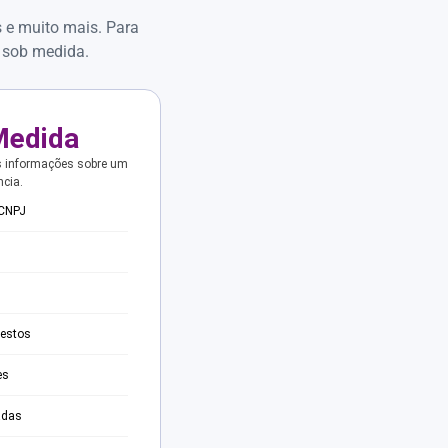
s e muito mais. Para
 sob medida.
Medida
s informações sobre um
ncia.
 CNPJ
testos
es
adas