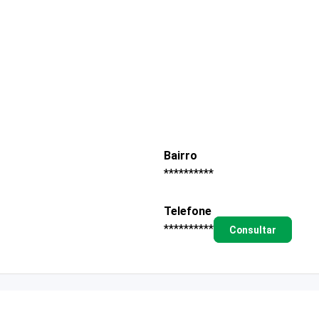
Bairro
**********
Telefone
**********
Consultar