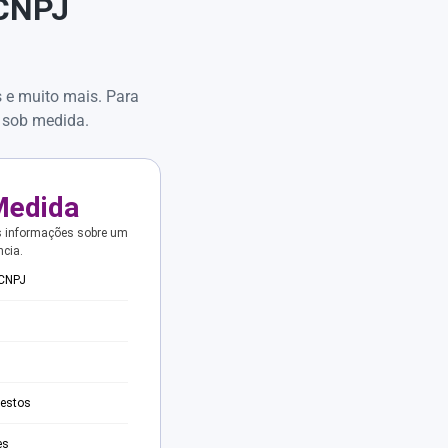
 CNPJ
s e muito mais. Para
 sob medida.
Medida
s informações sobre um
ncia.
 CNPJ
testos
es