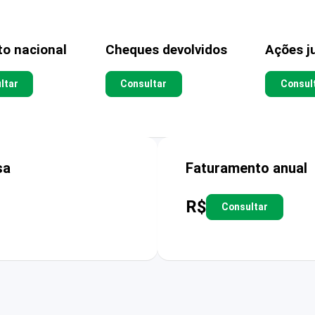
to nacional
Cheques devolvidos
Ações ju
ltar
Consultar
Consul
sa
Faturamento anual
R$
Consultar