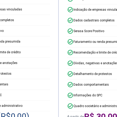
esas vinculadas
Indicação de empresas vincul
completos
Dados cadastrais completos
ivo
Serasa Score Positivo
nda presumida
Faturamento ou renda presum
ite de crédito
Recomendação e limite de créd
 e anotações
Dívidas, negativas e anotaçõe
rotestos
Detalhamento de protestos
ntais
Dados comportamentais
PC
Informações do SPC
e administrativo
Quadro societário e administr
(R$
0,00
)
R$
30,0
A partir de