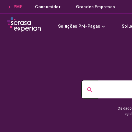
PME
Consumidor
Grandes Empresas
Soluções Pré-Pagas
Solu
Os dados
legis