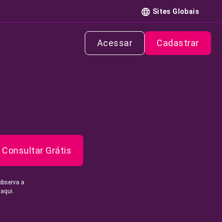
Sites Globais
Acessar
Cadastrar
Consultar Grátis
observa a
 aqui.