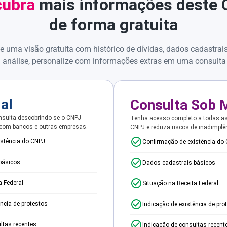
ubra
mais informações deste
de forma gratuita
e uma visão gratuita com histórico de dívidas, dados cadastrai
 análise, personalize com informações extras em uma consulta
ial
Consulta Sob 
sulta descobrindo se o CNPJ
Tenha acesso completo a todas a
 com bancos e outras empresas.
CNPJ e reduza riscos de inadimplê
istência do CNPJ
Confirmação de existência do
básicos
Dados cadastrais básicos
a Federal
Situação na Receita Federal
ência de protestos
Indicação de existência de pro
ltas recentes
Indicação de consultas recent