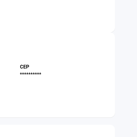
CEP
**********