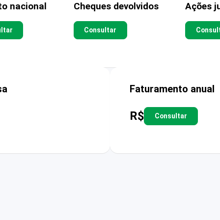
to nacional
Cheques devolvidos
Ações ju
ltar
Consultar
Consul
sa
Faturamento anual
R$
Consultar