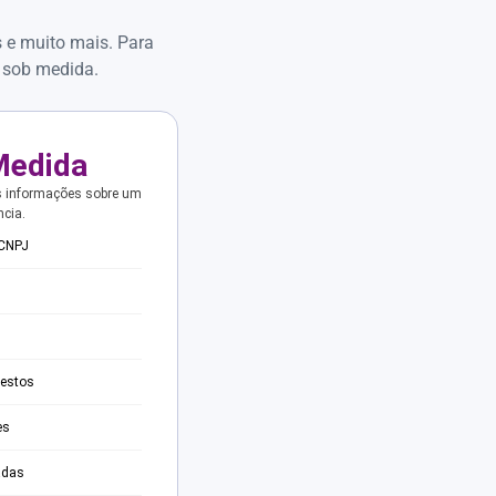
s e muito mais. Para
 sob medida.
Medida
s informações sobre um
ncia.
 CNPJ
testos
es
adas