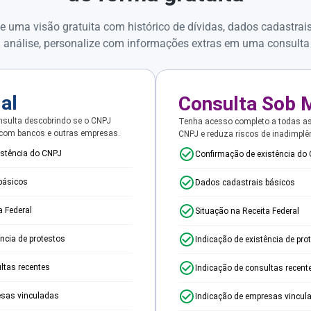
e uma visão gratuita com histórico de dívidas, dados cadastrai
 análise, personalize com informações extras em uma consulta
ial
Consulta Sob 
sulta descobrindo se o CNPJ
Tenha acesso completo a todas a
 com bancos e outras empresas.
CNPJ e reduza riscos de inadimplê
istência do CNPJ
Confirmação de existência do
básicos
Dados cadastrais básicos
a Federal
Situação na Receita Federal
ência de protestos
Indicação de existência de pro
ltas recentes
Indicação de consultas recent
esas vinculadas
Indicação de empresas vincul