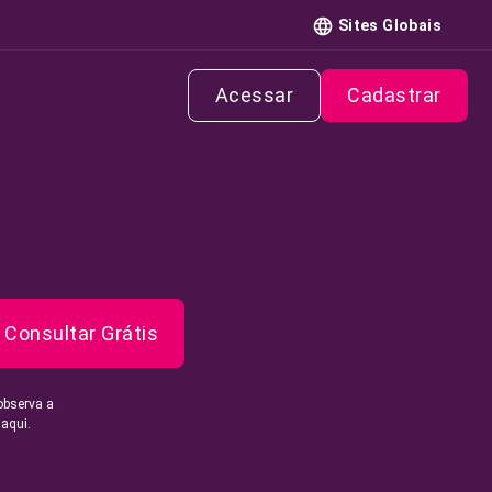
Sites Globais
Acessar
Cadastrar
Consultar Grátis
observa a
 aqui.