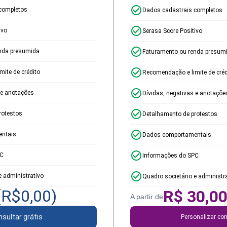
completos
Dados cadastrais completos
ivo
Serasa Score Positivo
nda presumida
Faturamento ou renda presum
ite de crédito
Recomendação e limite de créd
 e anotações
Dívidas, negativas e anotaçõe
rotestos
Detalhamento de protestos
ntais
Dados comportamentais
PC
Informações do SPC
e administrativo
Quadro societário e administr
(R$
0,00
)
R$
30,0
A partir de
sultar grátis
Personalizar con