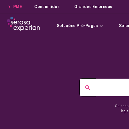
PME
Consumidor
Grandes Empresas
Soluções Pré-Pagas
Solu
Os dados
legis