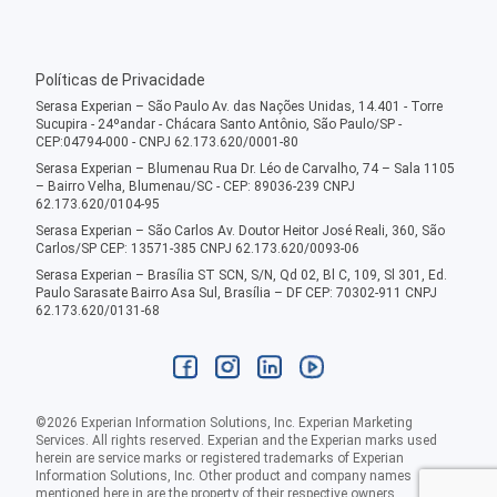
Políticas de Privacidade
Serasa Experian – São Paulo Av. das Nações Unidas, 14.401 - Torre
Sucupira - 24ºandar - Chácara Santo Antônio, São Paulo/SP -
CEP:04794-000 - CNPJ 62.173.620/0001-80
Serasa Experian – Blumenau Rua Dr. Léo de Carvalho, 74 – Sala 1105
– Bairro Velha, Blumenau/SC - CEP: 89036-239 CNPJ
62.173.620/0104-95
Serasa Experian – São Carlos Av. Doutor Heitor José Reali, 360, São
Carlos/SP CEP: 13571-385 CNPJ 62.173.620/0093-06
Serasa Experian – Brasília ST SCN, S/N, Qd 02, Bl C, 109, Sl 301, Ed.
Paulo Sarasate Bairro Asa Sul, Brasília – DF CEP: 70302-911 CNPJ
62.173.620/0131-68
©
2026
Experian Information Solutions, Inc. Experian Marketing
Services. All rights reserved. Experian and the Experian marks used
herein are service marks or registered trademarks of Experian
Information Solutions, Inc. Other product and company names
mentioned here in are the property of their respective owners.