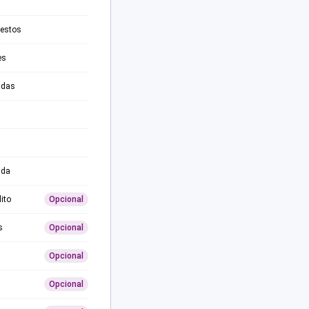
testos
es
adas
ida
ito
Opcional
s
Opcional
Opcional
Opcional