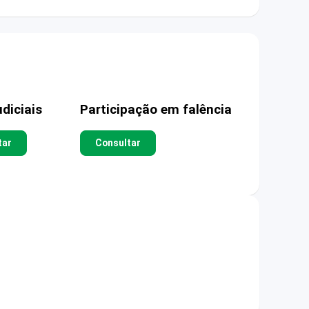
diciais
Participação em falência
tar
Consultar