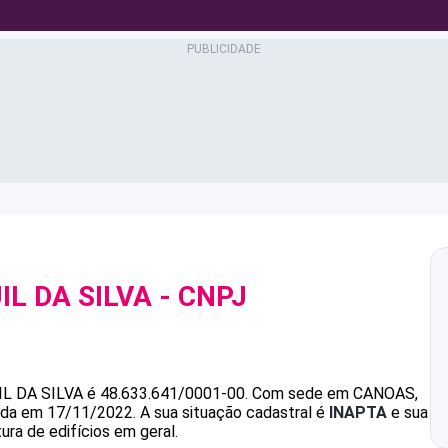
L DA SILVA
- CNPJ
L DA SILVA
é
48.633.641/0001-00
.
Com sede em CANOAS,
dada em 17/11/2022.
A sua situação cadastral é
INAPTA
e sua
ura de edifícios em geral.