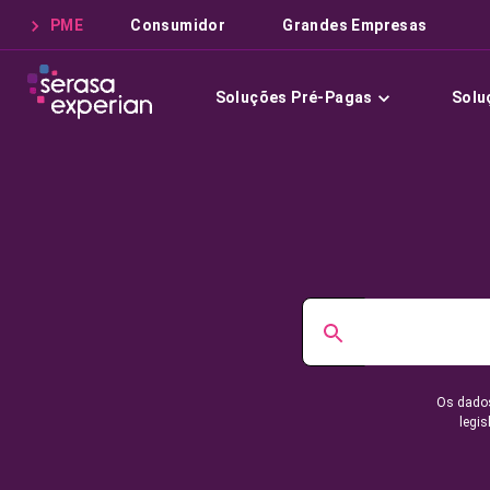
PME
Consumidor
Grandes Empresas
Soluções Pré-Pagas
Solu
Os dados
legis