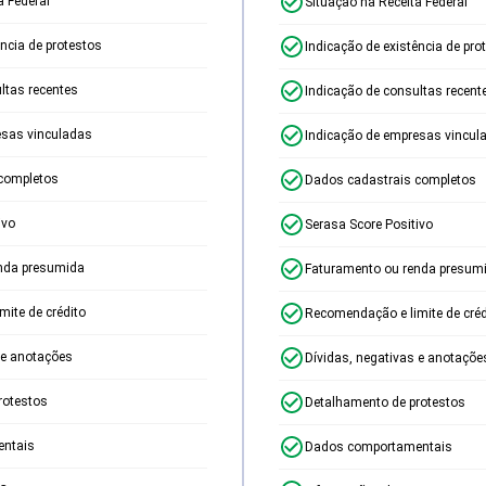
a Federal
Situação na Receita Federal
ência de protestos
Indicação de existência de pro
ltas recentes
Indicação de consultas recent
esas vinculadas
Indicação de empresas vincul
completos
Dados cadastrais completos
ivo
Serasa Score Positivo
nda presumida
Faturamento ou renda presum
ite de crédito
Recomendação e limite de créd
 e anotações
Dívidas, negativas e anotaçõe
rotestos
Detalhamento de protestos
ntais
Dados comportamentais