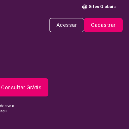
Sites Globais
Acessar
Cadastrar
Consultar Grátis
observa a
 aqui.