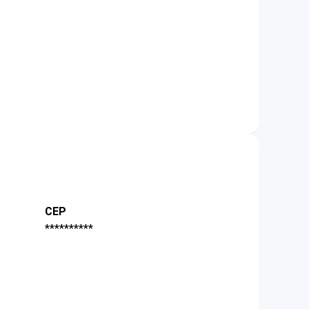
CEP
**********