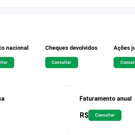
to nacional
Cheques devolvidos
Ações ju
ltar
Consultar
Consul
sa
Faturamento anual
R$
Consultar