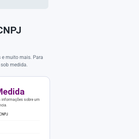
 CNPJ
s e muito mais. Para
 sob medida.
Medida
s informações sobre um
ncia.
 CNPJ