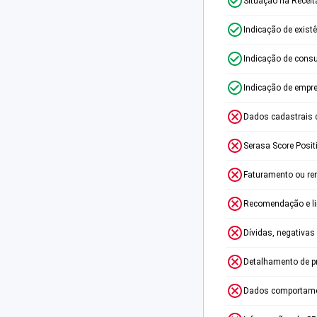
Situação na Receit
Indicação de exist
Indicação de consu
Indicação de empr
Dados cadastrais 
Serasa Score Posit
Faturamento ou re
Recomendação e lim
Dívidas, negativas
Detalhamento de p
Dados comportame