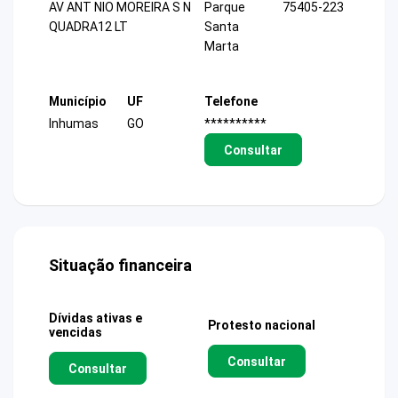
AV ANT NIO MOREIRA S N
Parque
75405-223
QUADRA12 LT
Santa
Marta
Município
UF
Telefone
Inhumas
GO
**********
Consultar
Situação financeira
Dívidas ativas e
Protesto nacional
vencidas
Consultar
Consultar