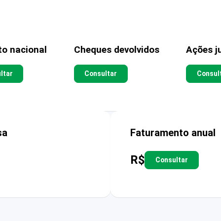
to nacional
Cheques devolvidos
Ações ju
ltar
Consultar
Consul
sa
Faturamento anual
R$
Consultar