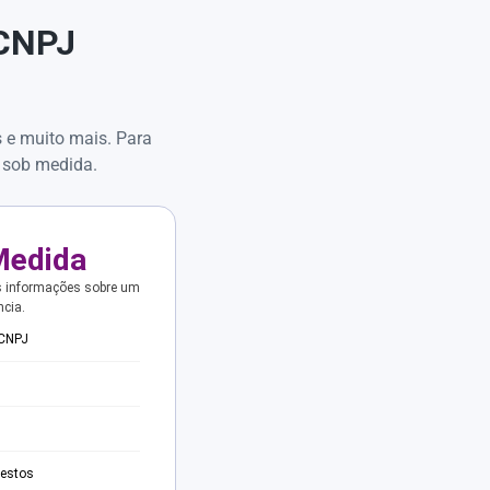
 CNPJ
s e muito mais. Para
 sob medida.
Medida
s informações sobre um
ncia.
 CNPJ
testos