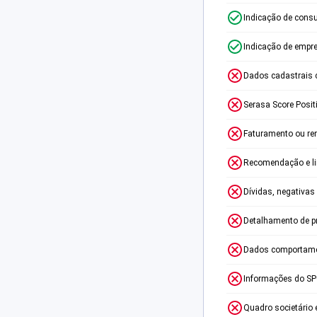
Indicação de consu
Indicação de empr
Dados cadastrais 
Serasa Score Posit
Faturamento ou re
Recomendação e lim
Dívidas, negativas
Detalhamento de p
Dados comportame
Informações do S
Quadro societário 