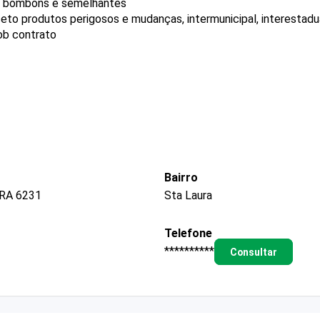
s, bombons e semelhantes
eto produtos perigosos e mudanças, intermunicipal, interestadua
b contrato
Bairro
RA 6231
Sta Laura
Telefone
**********
Consultar