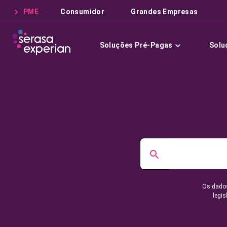
PME
Consumidor
Grandes Empresas
Soluções Pré-Pagas
Solu
Os dados
legis