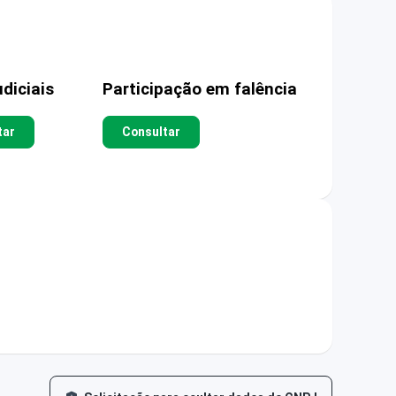
diciais
Participação em falência
tar
Consultar