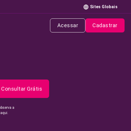
Sites Globais
Acessar
Cadastrar
Consultar Grátis
observa a
 aqui.