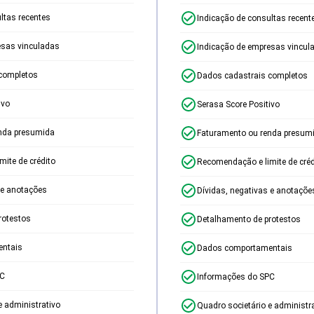
ltas recentes
Indicação de consultas recent
esas vinculadas
Indicação de empresas vincul
completos
Dados cadastrais completos
ivo
Serasa Score Positivo
nda presumida
Faturamento ou renda presum
ite de crédito
Recomendação e limite de créd
 e anotações
Dívidas, negativas e anotaçõe
rotestos
Detalhamento de protestos
ntais
Dados comportamentais
PC
Informações do SPC
e administrativo
Quadro societário e administr