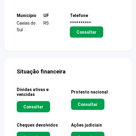
Município
UF
Telefone
Caxias do
RS
**********
Sul
Consultar
Situação financeira
Dívidas ativas e
Protesto nacional
vencidas
Consultar
Consultar
Cheques devolvidos
Ações judiciais