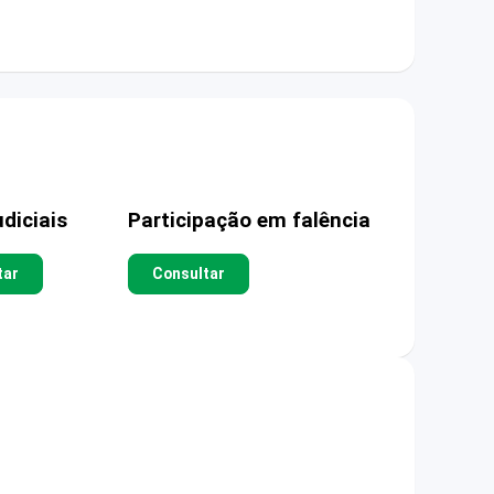
diciais
Participação em falência
tar
Consultar