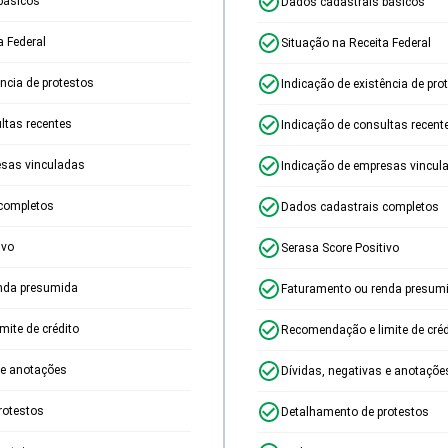
básicos
Dados cadastrais básicos
a Federal
Situação na Receita Federal
ência de protestos
Indicação de existência de pro
ltas recentes
Indicação de consultas recent
esas vinculadas
Indicação de empresas vincul
completos
Dados cadastrais completos
ivo
Serasa Score Positivo
nda presumida
Faturamento ou renda presum
ite de crédito
Recomendação e limite de créd
 e anotações
Dívidas, negativas e anotaçõe
rotestos
Detalhamento de protestos