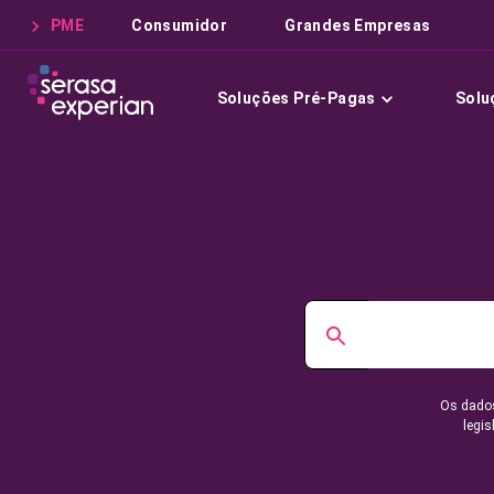
PME
Consumidor
Grandes Empresas
Soluções Pré-Pagas
Solu
Os dados
legis