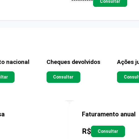
**********
Consultar
to nacional
Cheques devolvidos
Ações ju
ltar
Consultar
Consul
sa
Faturamento anual
R$
Consultar