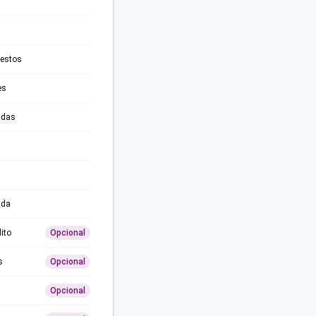
testos
es
adas
ida
ito
Opcional
s
Opcional
Opcional