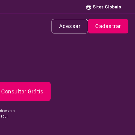
Sites Globais
Acessar
Cadastrar
Consultar Grátis
observa a
 aqui.