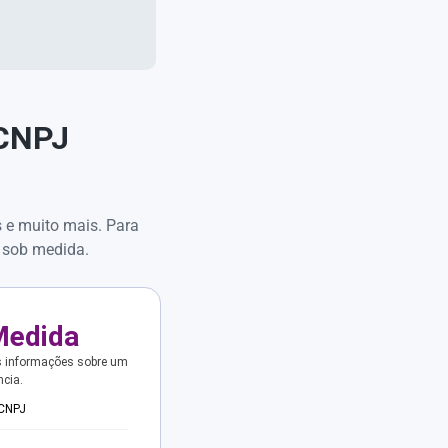
 CNPJ
s e muito mais. Para
 sob medida.
Medida
s informações sobre um
ncia.
 CNPJ