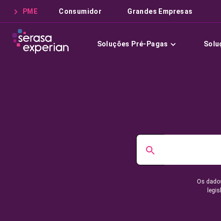
PME
Consumidor
Grandes Empresas
Soluções Pré-Pagas
Solu
Os dados
legis