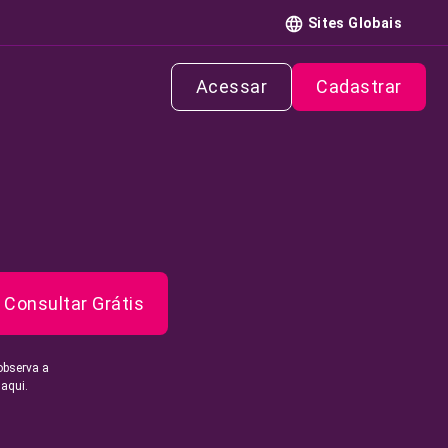
Sites Globais
Acessar
Cadastrar
Consultar Grátis
observa a
 aqui.