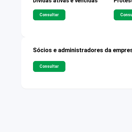
Dívidas ativas e vencidas
Protes
Consultar
Consu
Sócios e administradores da empre
Consultar