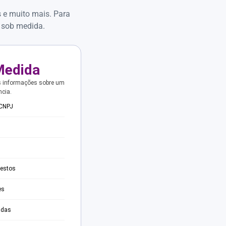
s e muito mais. Para
 sob medida.
Medida
s informações sobre um
ncia.
 CNPJ
testos
es
adas