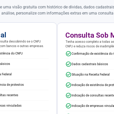
e uma visão gratuita com histórico de dívidas, dados cadastrai
 análise, personalize com informações extras em uma consulta
ial
Consulta Sob 
sulta descobrindo se o CNPJ
Tenha acesso completo a todas a
 com bancos e outras empresas.
CNPJ e reduza riscos de inadimplê
istência do CNPJ
Confirmação de existência do
básicos
Dados cadastrais básicos
a Federal
Situação na Receita Federal
ência de protestos
Indicação de existência de pro
ltas recentes
Indicação de consultas recent
esas vinculadas
Indicação de empresas vincul