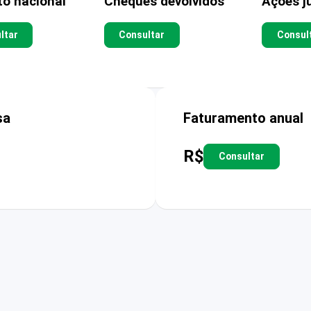
to nacional
Cheques devolvidos
Ações ju
ltar
Consultar
Consul
sa
Faturamento anual
R$
Consultar