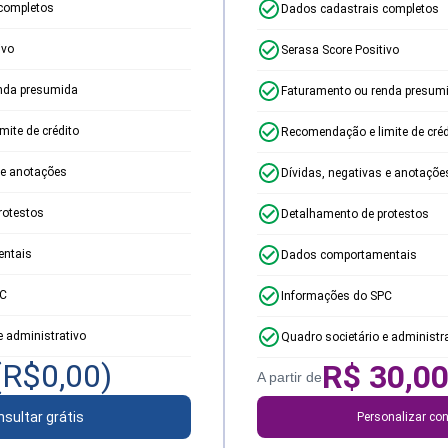
completos
Dados cadastrais completos
ivo
Serasa Score Positivo
nda presumida
Faturamento ou renda presum
ite de crédito
Recomendação e limite de créd
 e anotações
Dívidas, negativas e anotaçõe
rotestos
Detalhamento de protestos
ntais
Dados comportamentais
PC
Informações do SPC
e administrativo
Quadro societário e administr
(R$
0,00
)
R$
30,0
A partir de
sultar grátis
Personalizar con