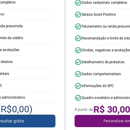
completos
Dados cadastrais completos
ivo
Serasa Score Positivo
nda presumida
Faturamento ou renda presum
ite de crédito
Recomendação e limite de créd
 e anotações
Dívidas, negativas e anotaçõe
rotestos
Detalhamento de protestos
ntais
Dados comportamentais
PC
Informações do SPC
e administrativo
Quadro societário e administr
(R$
0,00
)
R$
30,0
A partir de
sultar grátis
Personalizar con