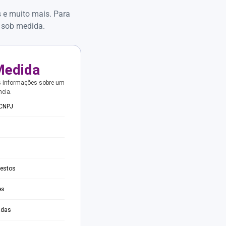
s e muito mais. Para
 sob medida.
Medida
s informações sobre um
ncia.
 CNPJ
testos
es
adas