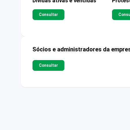
Dívidas ativas e vencidas
Protes
Consultar
Consu
Sócios e administradores da empre
Consultar