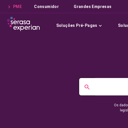
PME
Consumidor
Grandes Empresas
Soluções Pré-Pagas
Solu
Os dados
legis