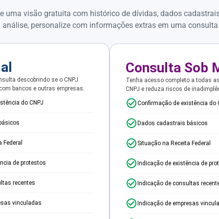
e uma visão gratuita com histórico de dívidas, dados cadastrai
 análise, personalize com informações extras em uma consulta
ial
Consulta Sob 
sulta descobrindo se o CNPJ
Tenha acesso completo a todas a
 com bancos e outras empresas.
CNPJ e reduza riscos de inadimplê
istência do CNPJ
Confirmação de existência do
básicos
Dados cadastrais básicos
a Federal
Situação na Receita Federal
ência de protestos
Indicação de existência de pro
ltas recentes
Indicação de consultas recent
esas vinculadas
Indicação de empresas vincul