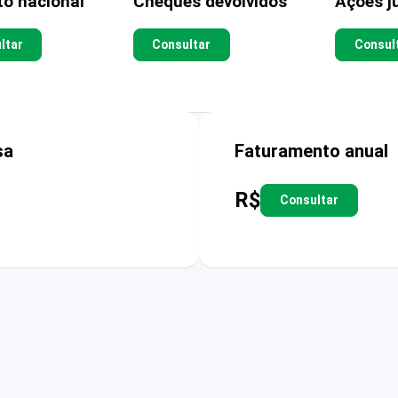
to nacional
Cheques devolvidos
Ações ju
ltar
Consultar
Consul
sa
Faturamento anual
R$
Consultar