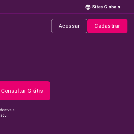
Sites Globais
Acessar
Cadastrar
Consultar Grátis
observa a
 aqui.