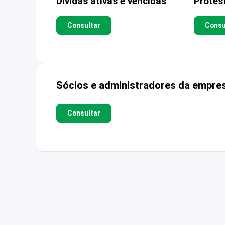
Dívidas ativas e vencidas
Protes
Consultar
Consu
Sócios e administradores da empre
Consultar