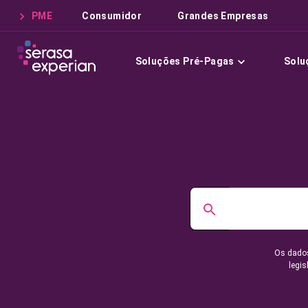
PME
Consumidor
Grandes Empresas
Soluções Pré-Pagas
Solu
Os dados
legis