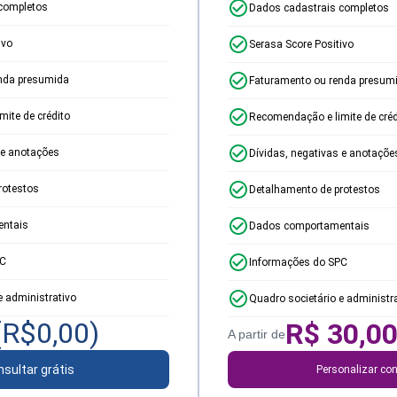
completos
Dados cadastrais completos
ivo
Serasa Score Positivo
nda presumida
Faturamento ou renda presum
ite de crédito
Recomendação e limite de créd
 e anotações
Dívidas, negativas e anotaçõe
rotestos
Detalhamento de protestos
ntais
Dados comportamentais
PC
Informações do SPC
e administrativo
Quadro societário e administr
(R$
0,00
)
R$
30,0
A partir de
sultar grátis
Personalizar con