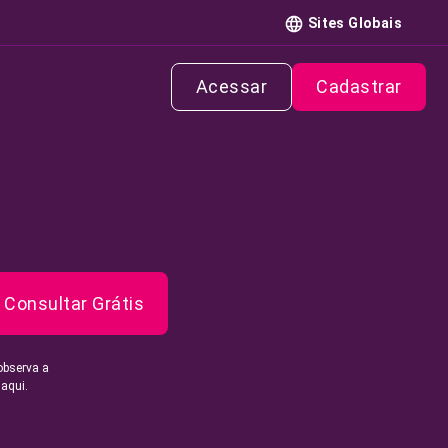
Sites Globais
Acessar
Cadastrar
Consultar Grátis
observa a
 aqui.