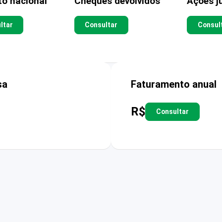
to nacional
Cheques devolvidos
Ações ju
ltar
Consultar
Consul
sa
Faturamento anual
R$
Consultar