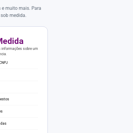
s e muito mais. Para
 sob medida.
Medida
s informações sobre um
ncia.
 CNPJ
testos
es
adas