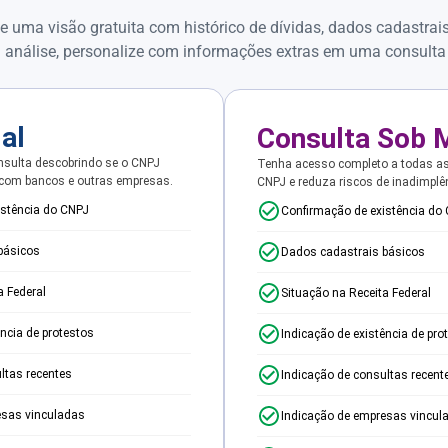
e uma visão gratuita com histórico de dívidas, dados cadastrai
 análise, personalize com informações extras em uma consulta
ial
Consulta Sob 
sulta descobrindo se o CNPJ
Tenha acesso completo a todas a
 com bancos e outras empresas.
CNPJ e reduza riscos de inadimplê
istência do CNPJ
Confirmação de existência do
básicos
Dados cadastrais básicos
a Federal
Situação na Receita Federal
ência de protestos
Indicação de existência de pro
ltas recentes
Indicação de consultas recent
esas vinculadas
Indicação de empresas vincul