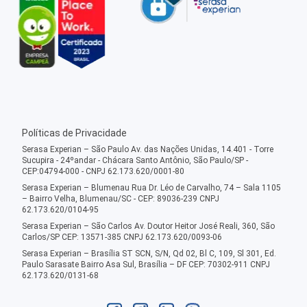
Políticas de Privacidade
Serasa Experian – São Paulo Av. das Nações Unidas, 14.401 - Torre
Sucupira - 24ºandar - Chácara Santo Antônio, São Paulo/SP -
CEP:04794-000 - CNPJ 62.173.620/0001-80
Serasa Experian – Blumenau Rua Dr. Léo de Carvalho, 74 – Sala 1105
– Bairro Velha, Blumenau/SC - CEP: 89036-239 CNPJ
62.173.620/0104-95
Serasa Experian – São Carlos Av. Doutor Heitor José Reali, 360, São
Carlos/SP CEP: 13571-385 CNPJ 62.173.620/0093-06
Serasa Experian – Brasília ST SCN, S/N, Qd 02, Bl C, 109, Sl 301, Ed.
Paulo Sarasate Bairro Asa Sul, Brasília – DF CEP: 70302-911 CNPJ
62.173.620/0131-68