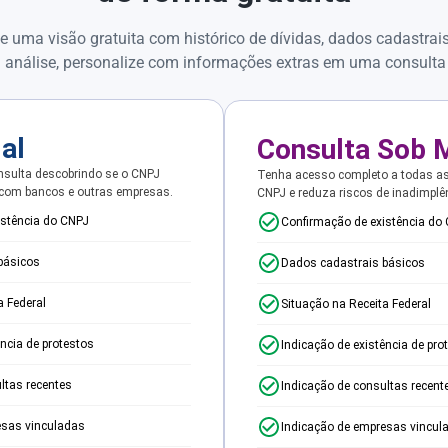
e uma visão gratuita com histórico de dívidas, dados cadastrai
 análise, personalize com informações extras em uma consulta
ial
Consulta Sob 
sulta descobrindo se o CNPJ
Tenha acesso completo a todas a
 com bancos e outras empresas.
CNPJ e reduza riscos de inadimplê
istência do CNPJ
Confirmação de existência do
básicos
Dados cadastrais básicos
a Federal
Situação na Receita Federal
ência de protestos
Indicação de existência de pro
ltas recentes
Indicação de consultas recent
esas vinculadas
Indicação de empresas vincul