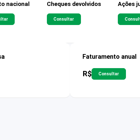
to nacional
Cheques devolvidos
Ações ju
ltar
Consultar
Consul
sa
Faturamento anual
R$
Consultar