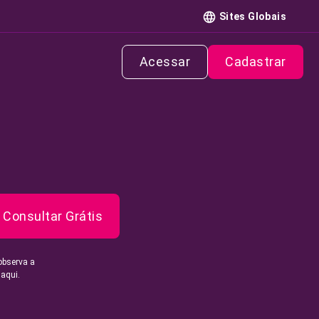
Sites Globais
Acessar
Cadastrar
Consultar Grátis
observa a
 aqui.