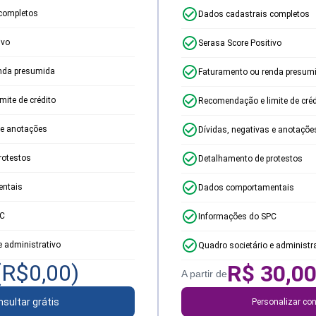
completos
Dados cadastrais completos
ivo
Serasa Score Positivo
nda presumida
Faturamento ou renda presum
ite de crédito
Recomendação e limite de créd
 e anotações
Dívidas, negativas e anotaçõe
rotestos
Detalhamento de protestos
ntais
Dados comportamentais
PC
Informações do SPC
e administrativo
Quadro societário e administr
(R$
0,00
)
R$
30,0
A partir de
sultar grátis
Personalizar con