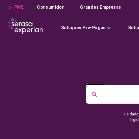
PME
Consumidor
Grandes Empresas
Soluções Pré-Pagas
Solu
Os dados
legis