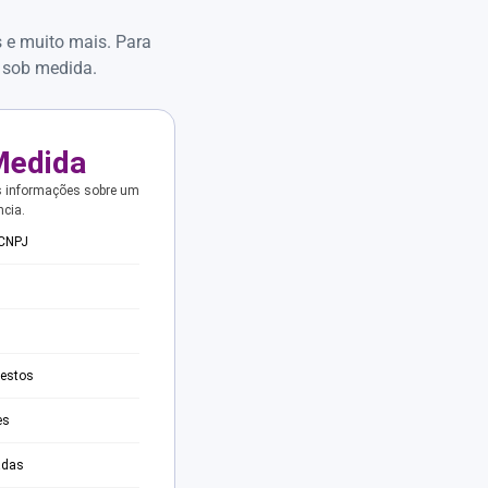
s e muito mais. Para
 sob medida.
Medida
s informações sobre um
ncia.
 CNPJ
testos
es
adas