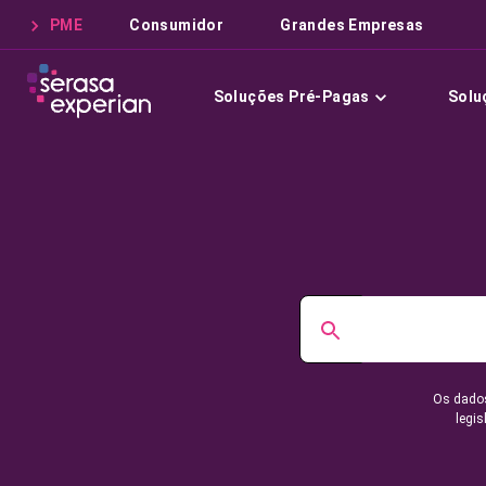
PME
Consumidor
Grandes Empresas
Soluções Pré-Pagas
Solu
Os dados
legis