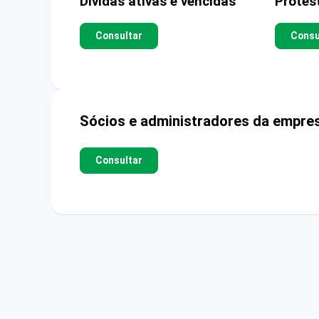
Dívidas ativas e vencidas
Protes
Consultar
Consu
Sócios e administradores da empre
Consultar