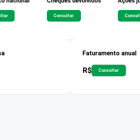
to nacional
Cheques devolvidos
Ações ju
ltar
Consultar
Consul
sa
Faturamento anual
R$
Consultar