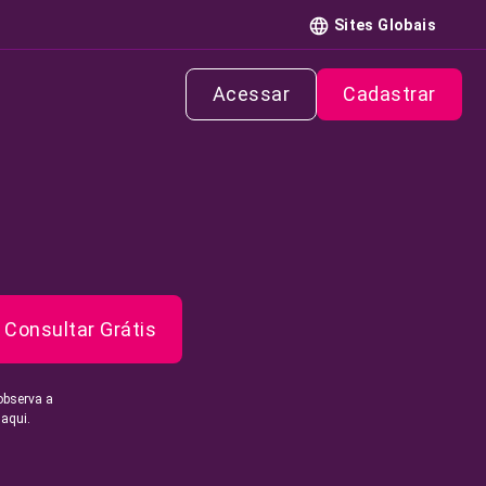
Sites Globais
Acessar
Cadastrar
Consultar Grátis
observa a
 aqui.