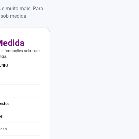
s e muito mais. Para
 sob medida.
Medida
s informações sobre um
ncia.
 CNPJ
testos
es
adas