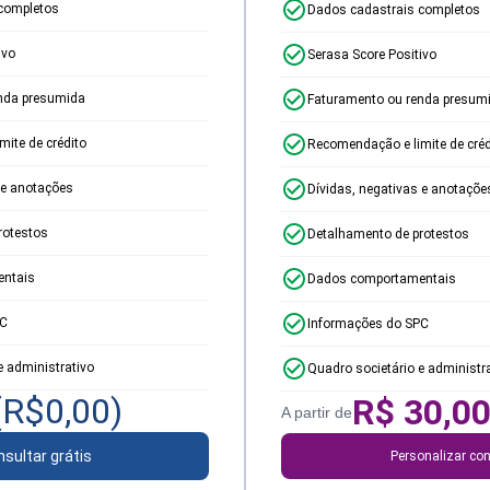
completos
Dados cadastrais completos
ivo
Serasa Score Positivo
nda presumida
Faturamento ou renda presum
ite de crédito
Recomendação e limite de créd
 e anotações
Dívidas, negativas e anotaçõe
rotestos
Detalhamento de protestos
ntais
Dados comportamentais
PC
Informações do SPC
e administrativo
Quadro societário e administr
(R$
0,00
)
R$
30,0
A partir de
sultar grátis
Personalizar con