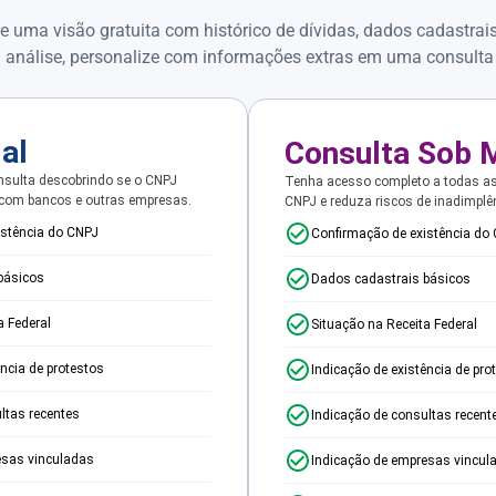
e uma visão gratuita com histórico de dívidas, dados cadastrai
 análise, personalize com informações extras em uma consulta
ial
Consulta Sob 
sulta descobrindo se o CNPJ
Tenha acesso completo a todas a
 com bancos e outras empresas.
CNPJ e reduza riscos de inadimplê
istência do CNPJ
Confirmação de existência do
básicos
Dados cadastrais básicos
a Federal
Situação na Receita Federal
ência de protestos
Indicação de existência de pro
ltas recentes
Indicação de consultas recent
esas vinculadas
Indicação de empresas vincul