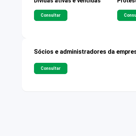
Dívidas ativas e vencidas
Protes
Consultar
Consu
Sócios e administradores da empre
Consultar