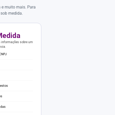
s e muito mais. Para
 sob medida.
Medida
s informações sobre um
ncia.
 CNPJ
testos
es
adas