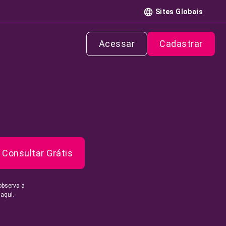
Sites Globais
Acessar
Cadastrar
Consultar Grátis
observa a
 aqui.