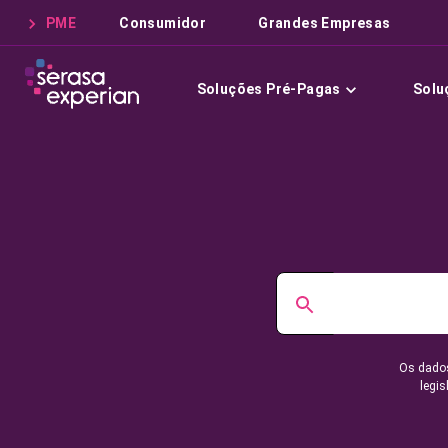
PME
Consumidor
Grandes Empresas
Soluções Pré-Pagas
Solu
Os dados
legis