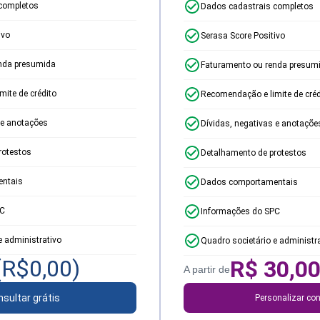
completos
Dados cadastrais completos
ivo
Serasa Score Positivo
nda presumida
Faturamento ou renda presum
ite de crédito
Recomendação e limite de créd
 e anotações
Dívidas, negativas e anotaçõe
rotestos
Detalhamento de protestos
ntais
Dados comportamentais
PC
Informações do SPC
e administrativo
Quadro societário e administr
(R$
0,00
)
R$
30,0
A partir de
sultar grátis
Personalizar con