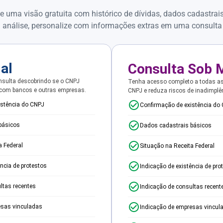
e uma visão gratuita com histórico de dívidas, dados cadastrai
 análise, personalize com informações extras em uma consulta
ial
Consulta Sob 
sulta descobrindo se o CNPJ
Tenha acesso completo a todas a
 com bancos e outras empresas.
CNPJ e reduza riscos de inadimplê
istência do CNPJ
Confirmação de existência do
básicos
Dados cadastrais básicos
a Federal
Situação na Receita Federal
ência de protestos
Indicação de existência de pro
ltas recentes
Indicação de consultas recent
esas vinculadas
Indicação de empresas vincul