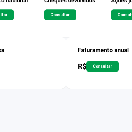
to nacional
Cheques devolvidos
Ações ju
ltar
Consultar
Consul
sa
Faturamento anual
R$
Consultar