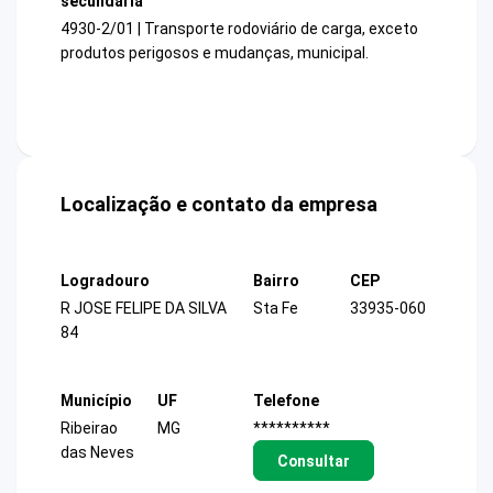
secundária
4930-2/01 | Transporte rodoviário de carga, exceto
produtos perigosos e mudanças, municipal.
Localização e contato da empresa
Logradouro
Bairro
CEP
R JOSE FELIPE DA SILVA
Sta Fe
33935-060
84
Município
UF
Telefone
Ribeirao
MG
**********
das Neves
Consultar