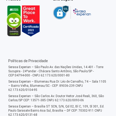
Políticas de Privacidade
Serasa Experian – São Paulo Av. das Nações Unidas, 14.401 - Torre
Sucupira - 24ºandar - Chácara Santo Antônio, São Paulo/SP -
CEP:04794-000 - CNPJ 62.173.620/0001-80
Serasa Experian – Blumenau Rua Dr. Léo de Carvalho, 74 – Sala 1105
– Bairro Velha, Blumenau/SC - CEP: 89036-239 CNPJ
62.173.620/0104-95
Serasa Experian – São Carlos Av. Doutor Heitor José Reali, 360, São
Carlos/SP CEP: 13571-385 CNPJ 62.173.620/0093-06
Serasa Experian – Brasília ST SCN, S/N, Qd 02, Bl C, 109, Sl 301, Ed.
Paulo Sarasate Bairro Asa Sul, Brasília – DF CEP: 70302-911 CNPJ
62.173.620/0131-68