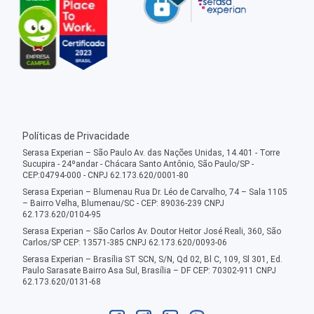
Políticas de Privacidade
Serasa Experian – São Paulo Av. das Nações Unidas, 14.401 - Torre
Sucupira - 24ºandar - Chácara Santo Antônio, São Paulo/SP -
CEP:04794-000 - CNPJ 62.173.620/0001-80
Serasa Experian – Blumenau Rua Dr. Léo de Carvalho, 74 – Sala 1105
– Bairro Velha, Blumenau/SC - CEP: 89036-239 CNPJ
62.173.620/0104-95
Serasa Experian – São Carlos Av. Doutor Heitor José Reali, 360, São
Carlos/SP CEP: 13571-385 CNPJ 62.173.620/0093-06
Serasa Experian – Brasília ST SCN, S/N, Qd 02, Bl C, 109, Sl 301, Ed.
Paulo Sarasate Bairro Asa Sul, Brasília – DF CEP: 70302-911 CNPJ
62.173.620/0131-68