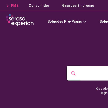
PME
Consumidor
Grandes Empresas
Soluções Pré-Pagas
Solu
Os dados
legis