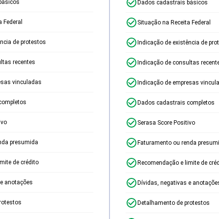
básicos
Dados cadastrais básicos
a Federal
Situação na Receita Federal
ência de protestos
Indicação de existência de pro
ltas recentes
Indicação de consultas recent
esas vinculadas
Indicação de empresas vincul
completos
Dados cadastrais completos
ivo
Serasa Score Positivo
nda presumida
Faturamento ou renda presum
ite de crédito
Recomendação e limite de créd
 e anotações
Dívidas, negativas e anotaçõe
rotestos
Detalhamento de protestos