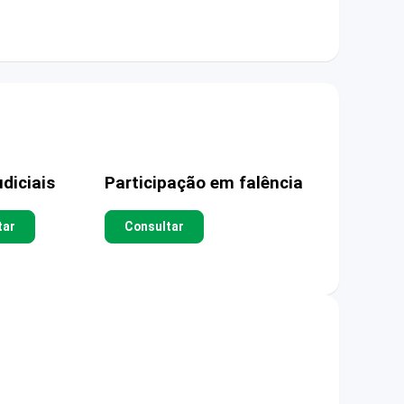
diciais
Participação em falência
tar
Consultar