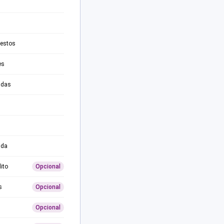
testos
es
adas
ida
ito
Opcional
s
Opcional
Opcional