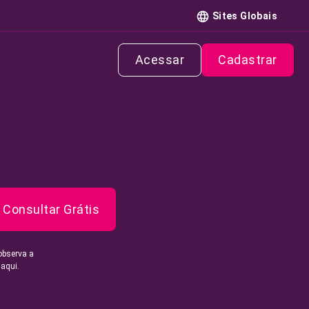
Sites Globais
Acessar
Cadastrar
Consultar Grátis
observa a
 aqui.