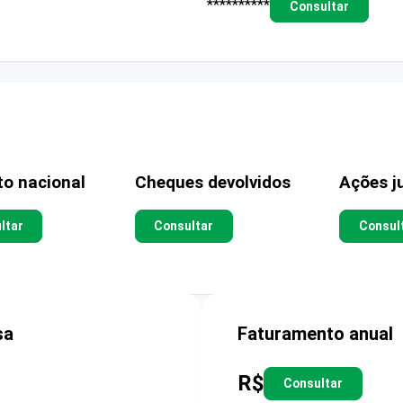
**********
Consultar
to nacional
Cheques devolvidos
Ações ju
ltar
Consultar
Consul
sa
Faturamento anual
R$
Consultar