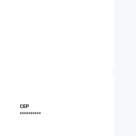
CEP
**********