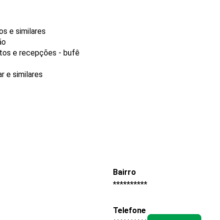
s e similares
ão
tos e recepções - bufê
r e similares
Bairro
**********
Telefone