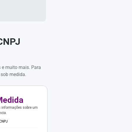
 CNPJ
s e muito mais. Para
 sob medida.
Medida
s informações sobre um
ncia.
 CNPJ