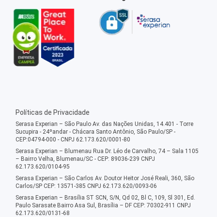
Políticas de Privacidade
Serasa Experian – São Paulo Av. das Nações Unidas, 14.401 - Torre
Sucupira - 24ºandar - Chácara Santo Antônio, São Paulo/SP -
CEP:04794-000 - CNPJ 62.173.620/0001-80
Serasa Experian – Blumenau Rua Dr. Léo de Carvalho, 74 – Sala 1105
– Bairro Velha, Blumenau/SC - CEP: 89036-239 CNPJ
62.173.620/0104-95
Serasa Experian – São Carlos Av. Doutor Heitor José Reali, 360, São
Carlos/SP CEP: 13571-385 CNPJ 62.173.620/0093-06
Serasa Experian – Brasília ST SCN, S/N, Qd 02, Bl C, 109, Sl 301, Ed.
Paulo Sarasate Bairro Asa Sul, Brasília – DF CEP: 70302-911 CNPJ
62.173.620/0131-68