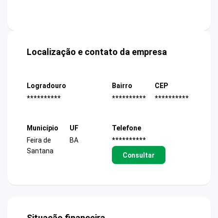
Localização e contato da empresa
Logradouro
Bairro
CEP
**********
**********
**********
Município
UF
Telefone
Feira de
BA
**********
Santana
Consultar
Situação financeira