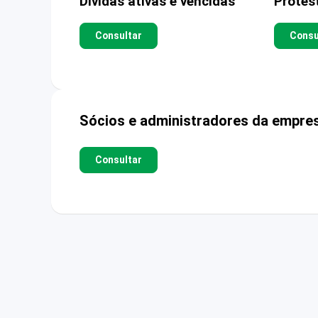
Dívidas ativas e vencidas
Protes
Consultar
Consu
Sócios e administradores da empre
Consultar