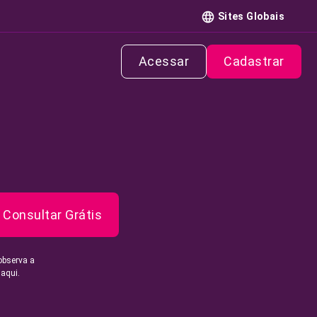
Sites Globais
Acessar
Cadastrar
Consultar Grátis
observa a
 aqui.