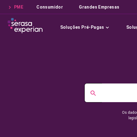
PME
Consumidor
Grandes Empresas
Soluções Pré-Pagas
Solu
Os dados
legis