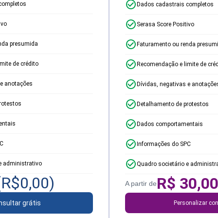
completos
Dados cadastrais completos
ivo
Serasa Score Positivo
nda presumida
Faturamento ou renda presum
ite de crédito
Recomendação e limite de créd
 e anotações
Dívidas, negativas e anotaçõe
rotestos
Detalhamento de protestos
ntais
Dados comportamentais
PC
Informações do SPC
e administrativo
Quadro societário e administr
(R$
0,00
)
R$
30,0
A partir de
sultar grátis
Personalizar con