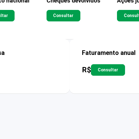
to nacional
Cheques devolvidos
Ações ju
ltar
Consultar
Consul
sa
Faturamento anual
R$
Consultar