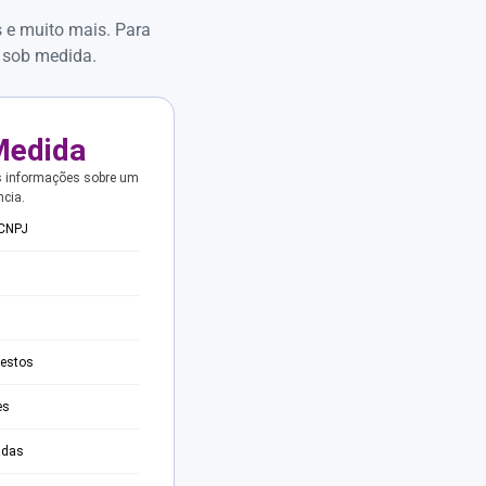
s e muito mais. Para
 sob medida.
Medida
s informações sobre um
ncia.
 CNPJ
testos
es
adas