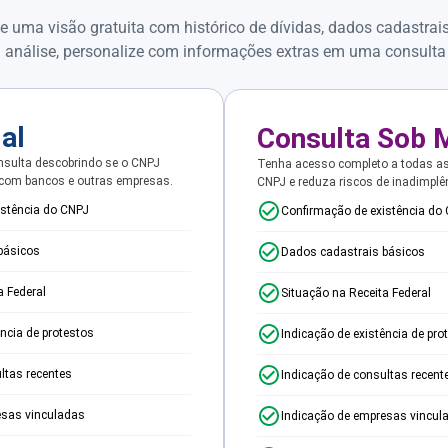
e uma visão gratuita com histórico de dívidas, dados cadastrai
 análise, personalize com informações extras em uma consulta
ial
Consulta Sob 
sulta descobrindo se o CNPJ
Tenha acesso completo a todas a
 com bancos e outras empresas.
CNPJ e reduza riscos de inadimplê
istência do CNPJ
Confirmação de existência do
básicos
Dados cadastrais básicos
a Federal
Situação na Receita Federal
ência de protestos
Indicação de existência de pro
ltas recentes
Indicação de consultas recent
esas vinculadas
Indicação de empresas vincul