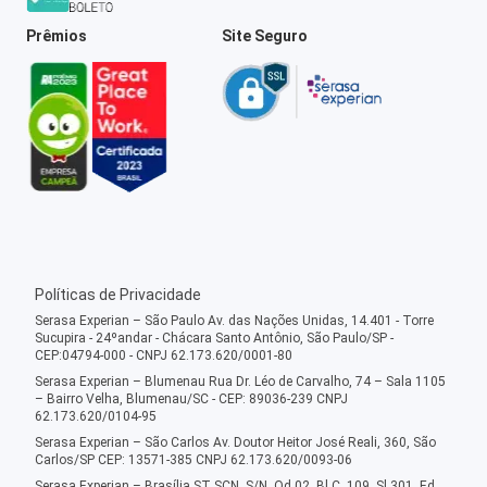
Prêmios
Site Seguro
Políticas de Privacidade
Serasa Experian – São Paulo Av. das Nações Unidas, 14.401 - Torre
Sucupira - 24ºandar - Chácara Santo Antônio, São Paulo/SP -
CEP:04794-000 - CNPJ 62.173.620/0001-80
Serasa Experian – Blumenau Rua Dr. Léo de Carvalho, 74 – Sala 1105
– Bairro Velha, Blumenau/SC - CEP: 89036-239 CNPJ
62.173.620/0104-95
Serasa Experian – São Carlos Av. Doutor Heitor José Reali, 360, São
Carlos/SP CEP: 13571-385 CNPJ 62.173.620/0093-06
Serasa Experian – Brasília ST SCN, S/N, Qd 02, Bl C, 109, Sl 301, Ed.