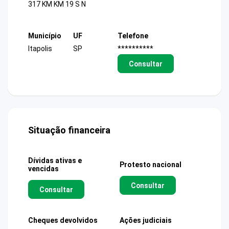
317 KM KM 19 S N
Município
UF
Telefone
Itapolis
SP
**********
Consultar
Situação financeira
Dívidas ativas e
Protesto nacional
vencidas
Consultar
Consultar
Cheques devolvidos
Ações judiciais