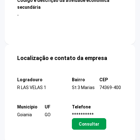
Código e descrição da atividade econômica
secundária
-
Localização e contato da empresa
Logradouro
Bairro
CEP
R LAS VELAS 1
St 3 Marias
74369-400
Município
UF
Telefone
Goiania
GO
**********
Consultar