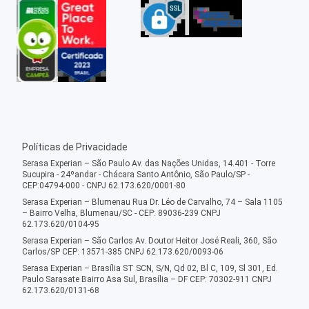
Políticas de Privacidade
Serasa Experian – São Paulo Av. das Nações Unidas, 14.401 - Torre
Sucupira - 24ºandar - Chácara Santo Antônio, São Paulo/SP -
CEP:04794-000 - CNPJ 62.173.620/0001-80
Serasa Experian – Blumenau Rua Dr. Léo de Carvalho, 74 – Sala 1105
– Bairro Velha, Blumenau/SC - CEP: 89036-239 CNPJ
62.173.620/0104-95
Serasa Experian – São Carlos Av. Doutor Heitor José Reali, 360, São
Carlos/SP CEP: 13571-385 CNPJ 62.173.620/0093-06
Serasa Experian – Brasília ST SCN, S/N, Qd 02, Bl C, 109, Sl 301, Ed.
Paulo Sarasate Bairro Asa Sul, Brasília – DF CEP: 70302-911 CNPJ
62.173.620/0131-68