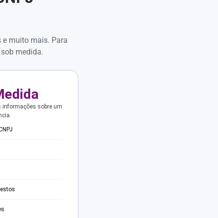
s e muito mais. Para
 sob medida.
Medida
s informações sobre um
ncia.
 CNPJ
testos
es