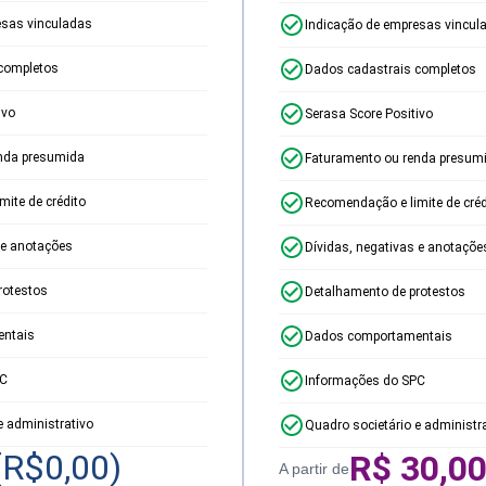
esas vinculadas
Indicação de empresas vincul
completos
Dados cadastrais completos
ivo
Serasa Score Positivo
nda presumida
Faturamento ou renda presum
ite de crédito
Recomendação e limite de créd
 e anotações
Dívidas, negativas e anotaçõe
rotestos
Detalhamento de protestos
ntais
Dados comportamentais
PC
Informações do SPC
e administrativo
Quadro societário e administr
(R$
0,00
)
R$
30,0
A partir de