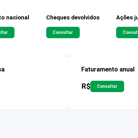
to nacional
Cheques devolvidos
Ações ju
ltar
Consultar
Consul
sa
Faturamento anual
R$
Consultar