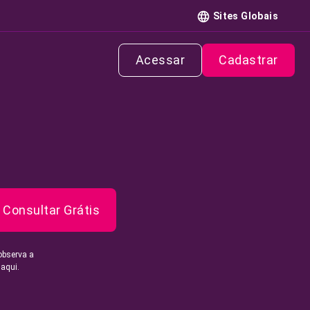
Sites Globais
Acessar
Cadastrar
Consultar Grátis
observa a
 aqui.