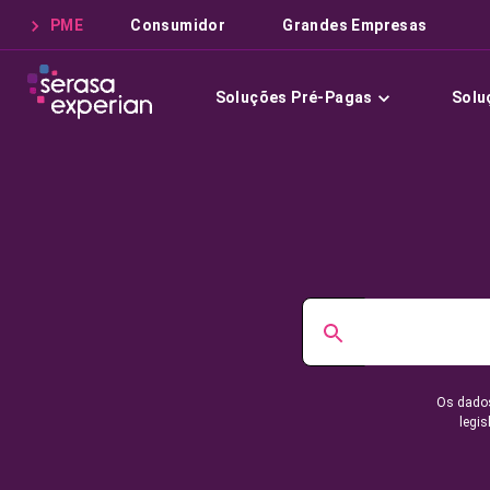
PME
Consumidor
Grandes Empresas
Soluções Pré-Pagas
Solu
Os dados
legis