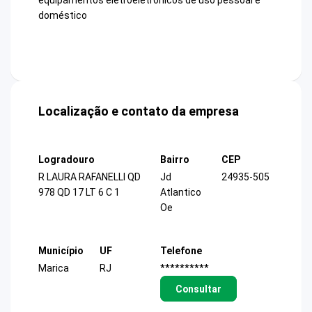
equipamentos eletroeletrônicos de uso pessoal e
doméstico
Localização e contato da empresa
Logradouro
Bairro
CEP
R LAURA RAFANELLI QD
Jd
24935-505
978 QD 17 LT 6 C 1
Atlantico
Oe
Município
UF
Telefone
Marica
RJ
**********
Consultar