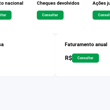
to nacional
Cheques devolvidos
Ações ju
ltar
Consultar
Consul
sa
Faturamento anual
R$
Consultar