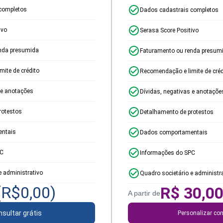
completos
Dados cadastrais completos
ivo
Serasa Score Positivo
nda presumida
Faturamento ou renda presum
ite de crédito
Recomendação e limite de créd
 e anotações
Dívidas, negativas e anotaçõe
rotestos
Detalhamento de protestos
ntais
Dados comportamentais
PC
Informações do SPC
e administrativo
Quadro societário e administr
(R$
0,00
)
R$
30,0
A partir de
sultar grátis
Personalizar con