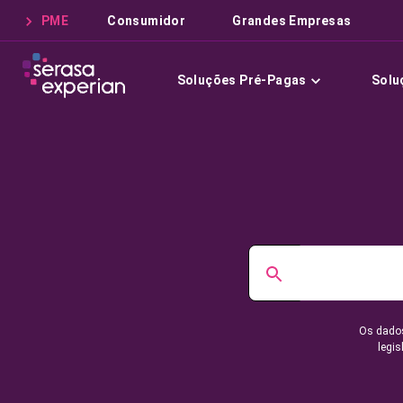
PME
Consumidor
Grandes Empresas
Soluções Pré-Pagas
Solu
Os dados
legis