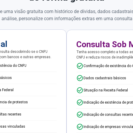
e uma visão gratuita com histórico de dívidas, dados cadastrai
 análise, personalize com informações extras em uma consulta
ial
Consulta Sob 
sulta descobrindo se o CNPJ
Tenha acesso completo a todas a
 com bancos e outras empresas.
CNPJ e reduza riscos de inadimplê
istência do CNPJ
Confirmação de existência do
básicos
Dados cadastrais básicos
a Federal
Situação na Receita Federal
ência de protestos
Indicação de existência de pro
ltas recentes
Indicação de consultas recent
esas vinculadas
Indicação de empresas vincul