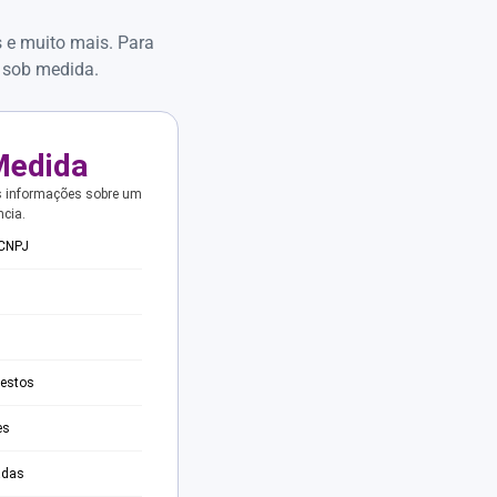
s e muito mais. Para
 sob medida.
Medida
s informações sobre um
ncia.
 CNPJ
testos
es
adas