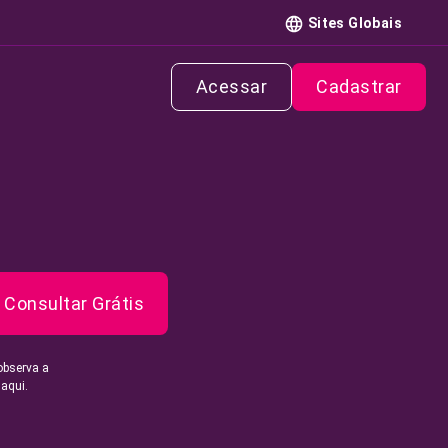
Sites Globais
Acessar
Cadastrar
Consultar Grátis
observa a
 aqui.