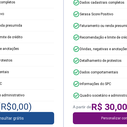
completos
Dados cadastrais completos
ivo
Serasa Score Positivo
nda presumida
Faturamento ou renda presum
ite de crédito
Recomendação e limite de créd
 e anotações
Dívidas, negativas e anotaçõe
rotestos
Detalhamento de protestos
ntais
Dados comportamentais
PC
Informações do SPC
e administrativo
Quadro societário e administr
(R$
0,00
)
R$
30,0
A partir de
sultar grátis
Personalizar con