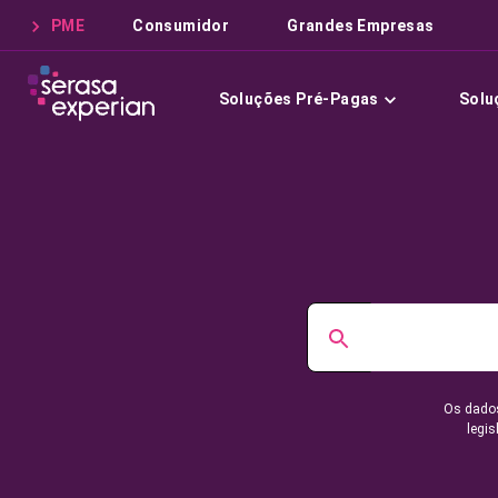
PME
Consumidor
Grandes Empresas
Soluções Pré-Pagas
Solu
Os dados
legis