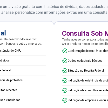
e uma visão gratuita com histórico de dívidas, dados cadastrai
 análise, personalize com informações extras em uma consulta
ial
Consulta Sob 
sulta descobrindo se o CNPJ
Tenha acesso completo a todas a
 com bancos e outras empresas.
CNPJ e reduza riscos de inadimplê
istência do CNPJ
Confirmação de existência do
básicos
Dados cadastrais básicos
a Federal
Situação na Receita Federal
ência de protestos
Indicação de existência de pro
ltas recentes
Indicação de consultas recent
esas vinculadas
Indicação de empresas vincul