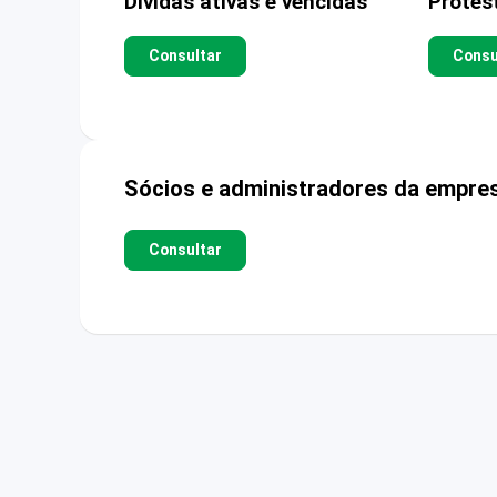
Dívidas ativas e vencidas
Protes
Consultar
Consu
Sócios e administradores da empre
Consultar