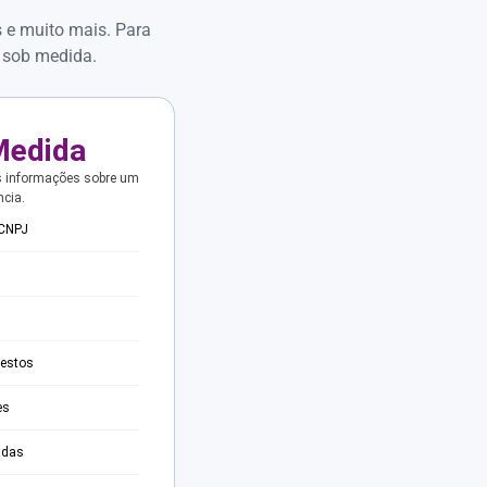
s e muito mais. Para
 sob medida.
Medida
s informações sobre um
ncia.
 CNPJ
testos
es
adas