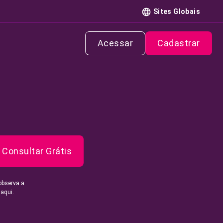
Sites Globais
Acessar
Cadastrar
Consultar Grátis
observa a
 aqui.