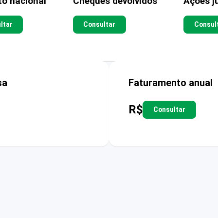
to nacional
Cheques devolvidos
Ações ju
ltar
Consultar
Consul
sa
Faturamento anual
R$
Consultar