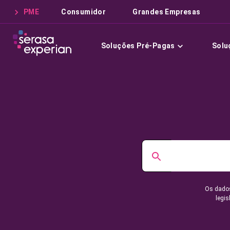
PME
Consumidor
Grandes Empresas
Soluções Pré-Pagas
Solu
Os dados
legis