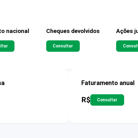
to nacional
Cheques devolvidos
Ações ju
ltar
Consultar
Consul
sa
Faturamento anual
R$
Consultar