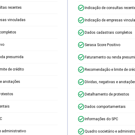
ltas recentes
Indicação de consultas recent
esas vinculadas
Indicação de empresas vincul
completos
Dados cadastrais completos
ivo
Serasa Score Positivo
nda presumida
Faturamento ou renda presum
ite de crédito
Recomendação e limite de créd
 e anotações
Dívidas, negativas e anotaçõe
rotestos
Detalhamento de protestos
ntais
Dados comportamentais
PC
Informações do SPC
e administrativo
Quadro societário e administr