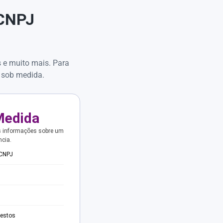
 CNPJ
s e muito mais. Para
 sob medida.
Medida
s informações sobre um
ncia.
 CNPJ
testos