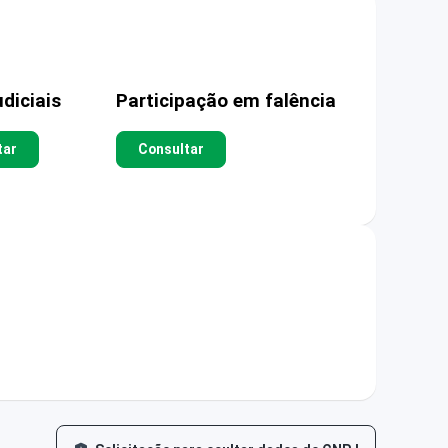
diciais
Participação em falência
tar
Consultar