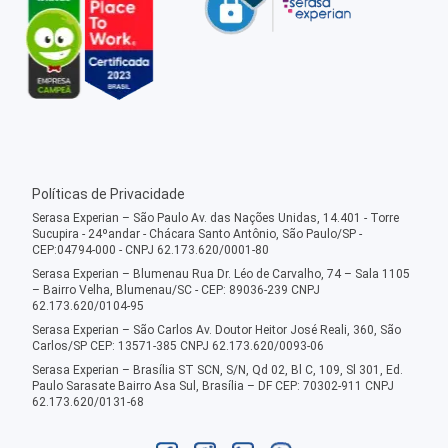
Políticas de Privacidade
Serasa Experian – São Paulo Av. das Nações Unidas, 14.401 - Torre
Sucupira - 24ºandar - Chácara Santo Antônio, São Paulo/SP -
CEP:04794-000 - CNPJ 62.173.620/0001-80
Serasa Experian – Blumenau Rua Dr. Léo de Carvalho, 74 – Sala 1105
– Bairro Velha, Blumenau/SC - CEP: 89036-239 CNPJ
62.173.620/0104-95
Serasa Experian – São Carlos Av. Doutor Heitor José Reali, 360, São
Carlos/SP CEP: 13571-385 CNPJ 62.173.620/0093-06
Serasa Experian – Brasília ST SCN, S/N, Qd 02, Bl C, 109, Sl 301, Ed.
Paulo Sarasate Bairro Asa Sul, Brasília – DF CEP: 70302-911 CNPJ
62.173.620/0131-68