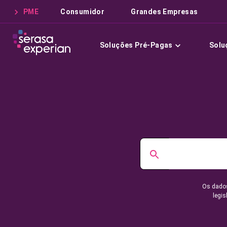
PME
Consumidor
Grandes Empresas
Soluções Pré-Pagas
Solu
Os dados
legis