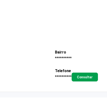
Bairro
**********
Telefone
**********
Consultar