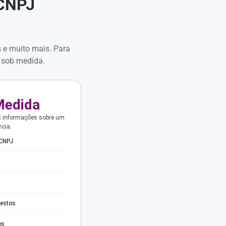
 CNPJ
s e muito mais. Para
 sob medida.
Medida
s informações sobre um
ncia.
 CNPJ
testos
es