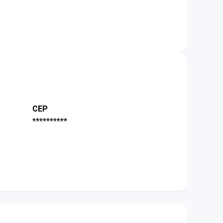
CEP
**********