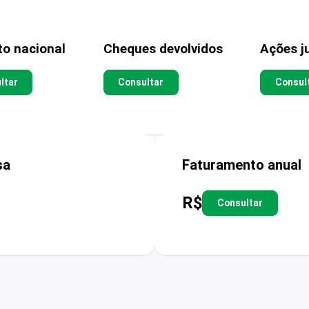
to nacional
Cheques devolvidos
Ações ju
ltar
Consultar
Consul
sa
Faturamento anual
R$
Consultar