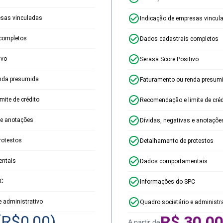
esas vinculadas
Indicação de empresas vincul
completos
Dados cadastrais completos
ivo
Serasa Score Positivo
nda presumida
Faturamento ou renda presum
ite de crédito
Recomendação e limite de créd
 e anotações
Dívidas, negativas e anotaçõe
rotestos
Detalhamento de protestos
ntais
Dados comportamentais
PC
Informações do SPC
e administrativo
Quadro societário e administr
(R$
0,00
)
R$
30,0
A partir de