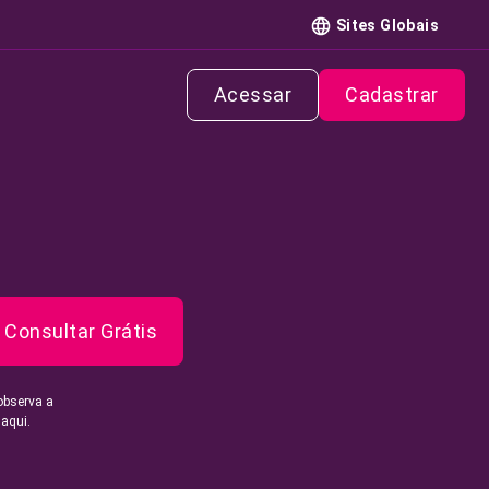
Sites Globais
Acessar
Cadastrar
Consultar Grátis
observa a
 aqui.