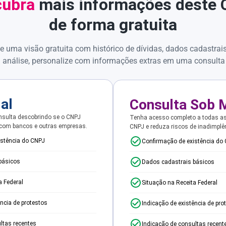
ubra
mais informações deste
de forma gratuita
e uma visão gratuita com histórico de dívidas, dados cadastrai
 análise, personalize com informações extras em uma consulta
ial
Consulta Sob 
sulta descobrindo se o CNPJ
Tenha acesso completo a todas a
 com bancos e outras empresas.
CNPJ e reduza riscos de inadimplê
istência do CNPJ
Confirmação de existência do
básicos
Dados cadastrais básicos
a Federal
Situação na Receita Federal
ência de protestos
Indicação de existência de pro
ltas recentes
Indicação de consultas recent