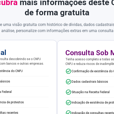
ubra
mais informações deste
de forma gratuita
e uma visão gratuita com histórico de dívidas, dados cadastrai
 análise, personalize com informações extras em uma consulta
ial
Consulta Sob 
sulta descobrindo se o CNPJ
Tenha acesso completo a todas a
 com bancos e outras empresas.
CNPJ e reduza riscos de inadimplê
istência do CNPJ
Confirmação de existência do
básicos
Dados cadastrais básicos
a Federal
Situação na Receita Federal
ência de protestos
Indicação de existência de pro
ltas recentes
Indicação de consultas recent