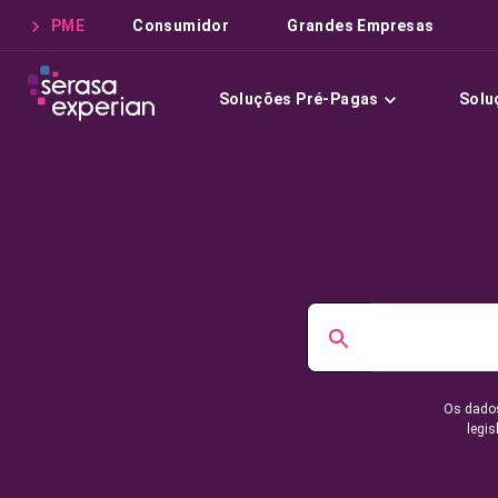
PME
Consumidor
Grandes Empresas
Soluções Pré-Pagas
Solu
Os dados
legis