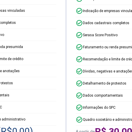
esas vinculadas
Indicação de empresas vincul
completos
Dados cadastrais completos
ivo
Serasa Score Positivo
nda presumida
Faturamento ou renda presum
ite de crédito
Recomendação e limite de créd
 e anotações
Dívidas, negativas e anotaçõe
rotestos
Detalhamento de protestos
ntais
Dados comportamentais
PC
Informações do SPC
e administrativo
Quadro societário e administr
(R$
0,00
)
R$
30,0
A partir de