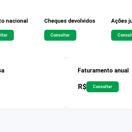
to nacional
Cheques devolvidos
Ações ju
ltar
Consultar
Consul
sa
Faturamento anual
R$
Consultar