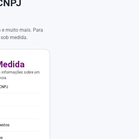
 CNPJ
s e muito mais. Para
 sob medida.
Medida
s informações sobre um
ncia.
 CNPJ
testos
es