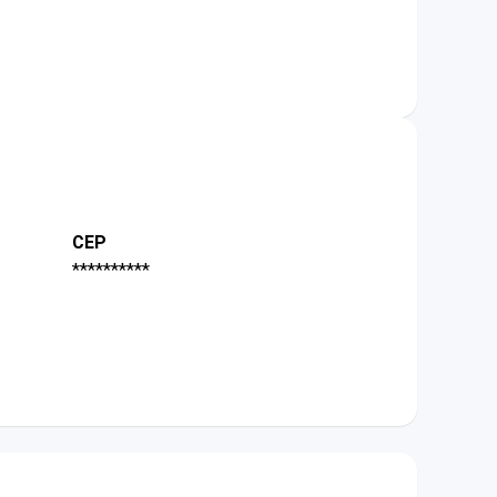
CEP
**********