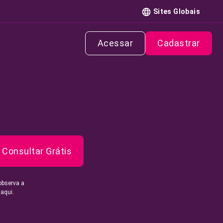
Sites Globais
Acessar
Cadastrar
Consultar Grátis
observa a
 aqui.