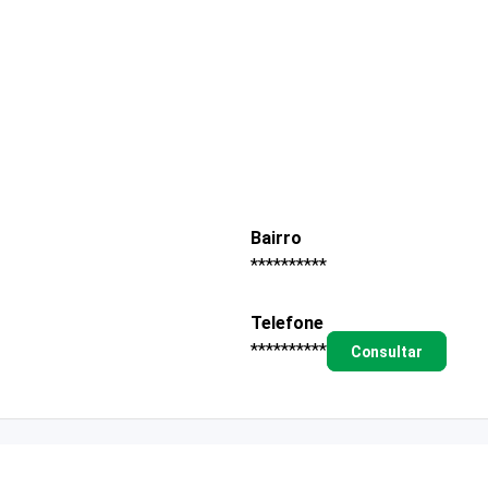
Bairro
**********
Telefone
**********
Consultar