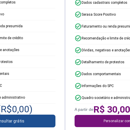
completos
Dados cadastrais completos
ivo
Serasa Score Positivo
nda presumida
Faturamento ou renda presum
ite de crédito
Recomendação e limite de créd
 e anotações
Dívidas, negativas e anotaçõe
rotestos
Detalhamento de protestos
ntais
Dados comportamentais
PC
Informações do SPC
e administrativo
Quadro societário e administr
(R$
0,00
)
R$
30,0
A partir de
sultar grátis
Personalizar con