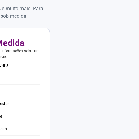
s e muito mais. Para
 sob medida.
Medida
s informações sobre um
ncia.
 CNPJ
testos
es
adas