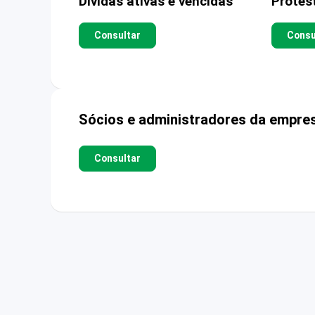
Dívidas ativas e vencidas
Protes
Consultar
Consu
Sócios e administradores da empre
Consultar