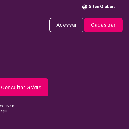
Sites Globais
Acessar
Cadastrar
Consultar Grátis
observa a
 aqui.