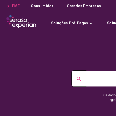
PME
Consumidor
Grandes Empresas
Soluções Pré-Pagas
Solu
Os dados
legis