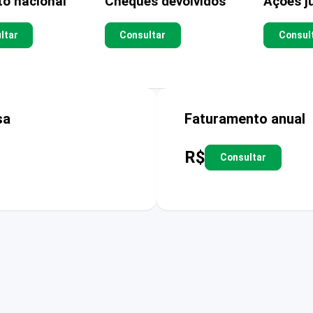
to nacional
Cheques devolvidos
Ações ju
ltar
Consultar
Consul
sa
Faturamento anual
R$
Consultar