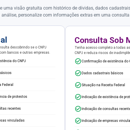
e uma visão gratuita com histórico de dívidas, dados cadastrai
 análise, personalize com informações extras em uma consulta
ial
Consulta Sob 
sulta descobrindo se o CNPJ
Tenha acesso completo a todas a
 com bancos e outras empresas.
CNPJ e reduza riscos de inadimplê
istência do CNPJ
Confirmação de existência do
básicos
Dados cadastrais básicos
a Federal
Situação na Receita Federal
ência de protestos
Indicação de existência de pro
ltas recentes
Indicação de consultas recent
esas vinculadas
Indicação de empresas vincul