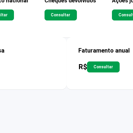
to nacional
Cheques devolvidos
Ações ju
ltar
Consultar
Consul
sa
Faturamento anual
R$
Consultar