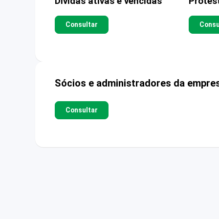
Dívidas ativas e vencidas
Protes
Consultar
Consu
Sócios e administradores da empre
Consultar