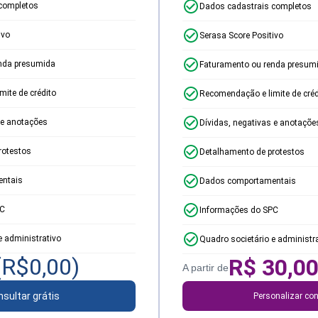
completos
Dados cadastrais completos
ivo
Serasa Score Positivo
nda presumida
Faturamento ou renda presum
ite de crédito
Recomendação e limite de créd
 e anotações
Dívidas, negativas e anotaçõe
rotestos
Detalhamento de protestos
ntais
Dados comportamentais
PC
Informações do SPC
e administrativo
Quadro societário e administr
(R$
0,00
)
R$
30,0
A partir de
sultar grátis
Personalizar con