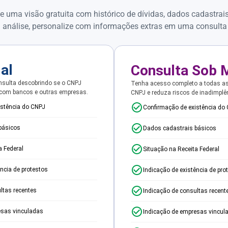
e uma visão gratuita com histórico de dívidas, dados cadastrai
 análise, personalize com informações extras em uma consulta
ial
Consulta Sob 
sulta descobrindo se o CNPJ
Tenha acesso completo a todas a
 com bancos e outras empresas.
CNPJ e reduza riscos de inadimplê
istência do CNPJ
Confirmação de existência do
básicos
Dados cadastrais básicos
a Federal
Situação na Receita Federal
ência de protestos
Indicação de existência de pro
ltas recentes
Indicação de consultas recent
esas vinculadas
Indicação de empresas vincul