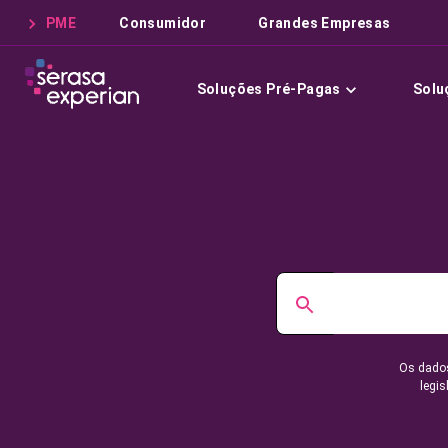
PME
Consumidor
Grandes Empresas
Soluções Pré-Pagas
Solu
Os dados
legis