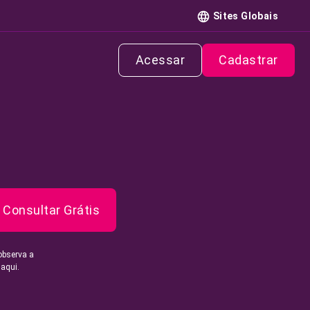
Sites Globais
Acessar
Cadastrar
Consultar Grátis
observa a
 aqui.