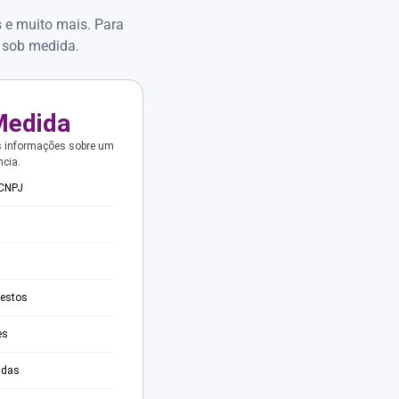
s e muito mais. Para
 sob medida.
Medida
s informações sobre um
ncia.
 CNPJ
testos
es
adas