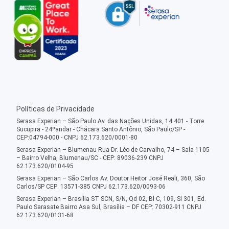
Políticas de Privacidade
Serasa Experian – São Paulo Av. das Nações Unidas, 14.401 - Torre
Sucupira - 24ºandar - Chácara Santo Antônio, São Paulo/SP -
CEP:04794-000 - CNPJ 62.173.620/0001-80
Serasa Experian – Blumenau Rua Dr. Léo de Carvalho, 74 – Sala 1105
– Bairro Velha, Blumenau/SC - CEP: 89036-239 CNPJ
62.173.620/0104-95
Serasa Experian – São Carlos Av. Doutor Heitor José Reali, 360, São
Carlos/SP CEP: 13571-385 CNPJ 62.173.620/0093-06
Serasa Experian – Brasília ST SCN, S/N, Qd 02, Bl C, 109, Sl 301, Ed.
Paulo Sarasate Bairro Asa Sul, Brasília – DF CEP: 70302-911 CNPJ
62.173.620/0131-68