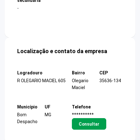
secundária
-
Localização e contato da empresa
Logradouro
Bairro
CEP
R OLEGARIO MACIEL 605
Olegario
35636-134
Maciel
Município
UF
Telefone
Bom
MG
**********
Despacho
Consultar