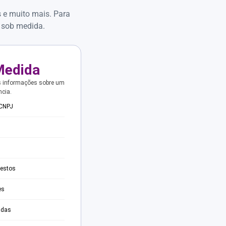
s e muito mais. Para
 sob medida.
Medida
s informações sobre um
ncia.
 CNPJ
testos
es
adas