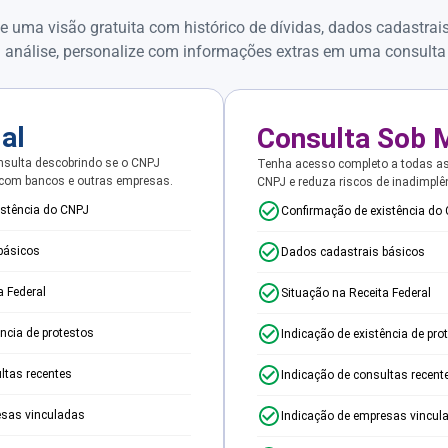
e uma visão gratuita com histórico de dívidas, dados cadastrai
 análise, personalize com informações extras em uma consulta
ial
Consulta Sob 
sulta descobrindo se o CNPJ
Tenha acesso completo a todas a
 com bancos e outras empresas.
CNPJ e reduza riscos de inadimplê
istência do CNPJ
Confirmação de existência do
básicos
Dados cadastrais básicos
a Federal
Situação na Receita Federal
ência de protestos
Indicação de existência de pro
ltas recentes
Indicação de consultas recent
esas vinculadas
Indicação de empresas vincul