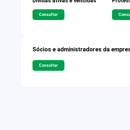
Dívidas ativas e vencidas
Protes
Consultar
Consu
Sócios e administradores da empre
Consultar