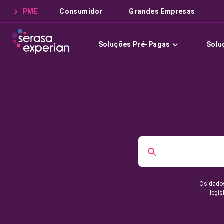
PME
Consumidor
Grandes Empresas
Soluções Pré-Pagas
Solu
Os dados
legis