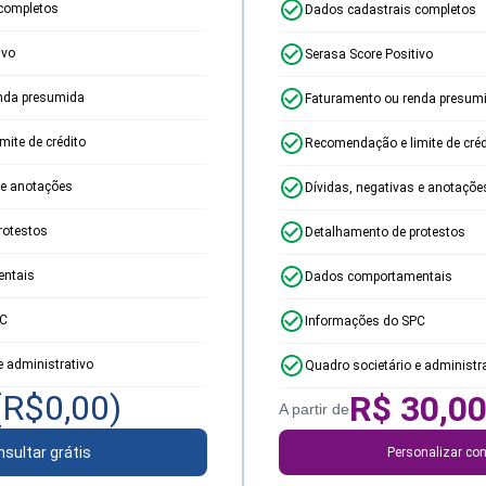
completos
Dados cadastrais completos
ivo
Serasa Score Positivo
nda presumida
Faturamento ou renda presum
ite de crédito
Recomendação e limite de créd
 e anotações
Dívidas, negativas e anotaçõe
rotestos
Detalhamento de protestos
ntais
Dados comportamentais
PC
Informações do SPC
e administrativo
Quadro societário e administr
(R$
0,00
)
R$
30,0
A partir de
sultar grátis
Personalizar con