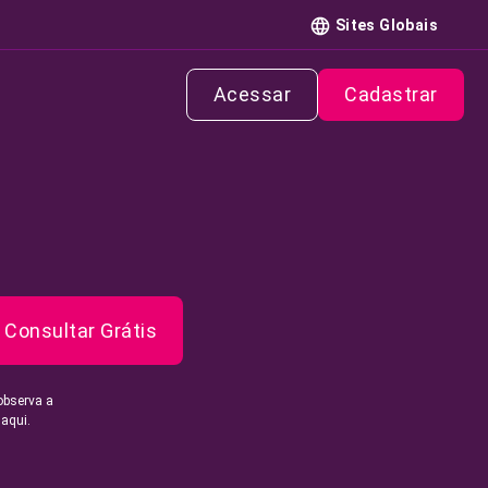
Sites Globais
Acessar
Cadastrar
Consultar Grátis
observa a
 aqui.