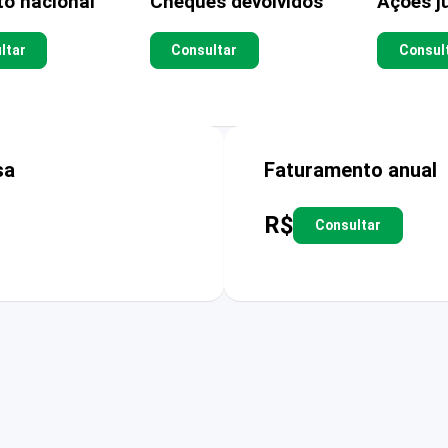
to nacional
Cheques devolvidos
Ações ju
ltar
Consultar
Consul
sa
Faturamento anual
R$
Consultar