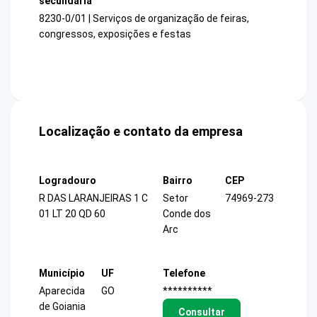
secundária
8230-0/01 | Serviços de organização de feiras,
congressos, exposições e festas
Localização e contato da empresa
Logradouro
Bairro
CEP
R DAS LARANJEIRAS 1 C
Setor
74969-273
01 LT 20 QD 60
Conde dos
Arc
Município
UF
Telefone
Aparecida
GO
**********
de Goiania
Consultar