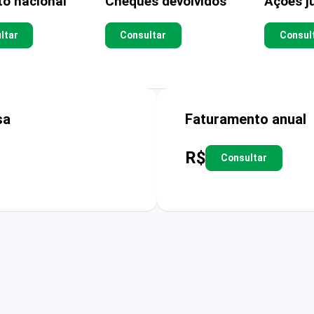
to nacional
Cheques devolvidos
Ações ju
ltar
Consultar
Consul
sa
Faturamento anual
R$
Consultar