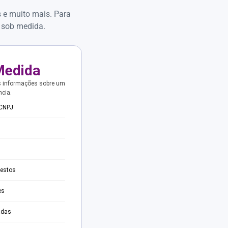
s e muito mais. Para
 sob medida.
Medida
s informações sobre um
ncia.
 CNPJ
testos
es
adas