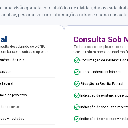
e uma visão gratuita com histórico de dívidas, dados cadastrai
 análise, personalize com informações extras em uma consulta
ial
Consulta Sob 
sulta descobrindo se o CNPJ
Tenha acesso completo a todas a
 com bancos e outras empresas.
CNPJ e reduza riscos de inadimplê
istência do CNPJ
Confirmação de existência do
básicos
Dados cadastrais básicos
a Federal
Situação na Receita Federal
ência de protestos
Indicação de existência de pro
ltas recentes
Indicação de consultas recent
esas vinculadas
Indicação de empresas vincul