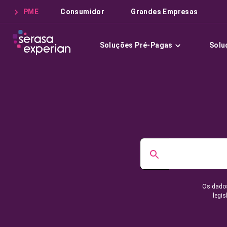
PME
Consumidor
Grandes Empresas
Soluções Pré-Pagas
Solu
Os dados
legis