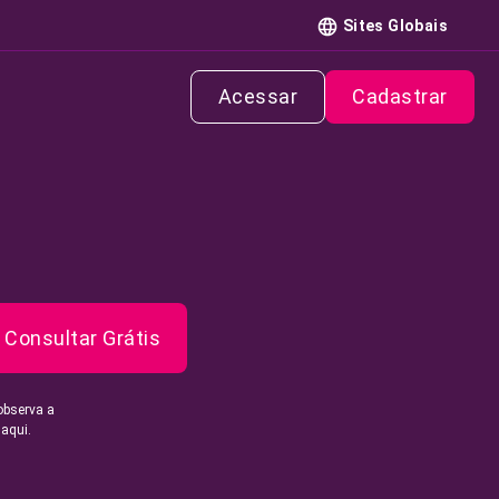
Sites Globais
Acessar
Cadastrar
Consultar Grátis
observa a
 aqui.