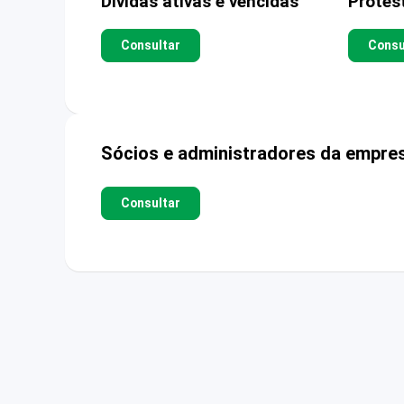
Dívidas ativas e vencidas
Protes
Consultar
Consu
Sócios e administradores da empre
Consultar