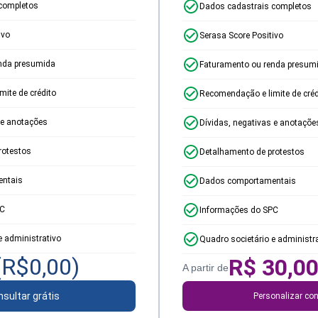
completos
Dados cadastrais completos
ivo
Serasa Score Positivo
nda presumida
Faturamento ou renda presum
ite de crédito
Recomendação e limite de créd
 e anotações
Dívidas, negativas e anotaçõe
rotestos
Detalhamento de protestos
ntais
Dados comportamentais
PC
Informações do SPC
e administrativo
Quadro societário e administr
(R$
0,00
)
R$
30,0
A partir de
sultar grátis
Personalizar con