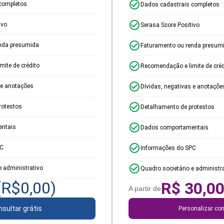
completos
Dados cadastrais completos
ivo
Serasa Score Positivo
nda presumida
Faturamento ou renda presum
ite de crédito
Recomendação e limite de créd
 e anotações
Dívidas, negativas e anotaçõe
rotestos
Detalhamento de protestos
ntais
Dados comportamentais
PC
Informações do SPC
e administrativo
Quadro societário e administr
(R$
0,00
)
R$
30,0
A partir de
sultar grátis
Personalizar con