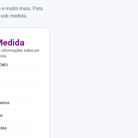
s e muito mais. Para
 sob medida.
Medida
s informações sobre um
ncia.
 CNPJ
testos
es
adas