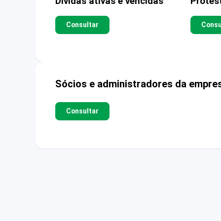
Dívidas ativas e vencidas
Protes
Consultar
Consu
Sócios e administradores da empre
Consultar