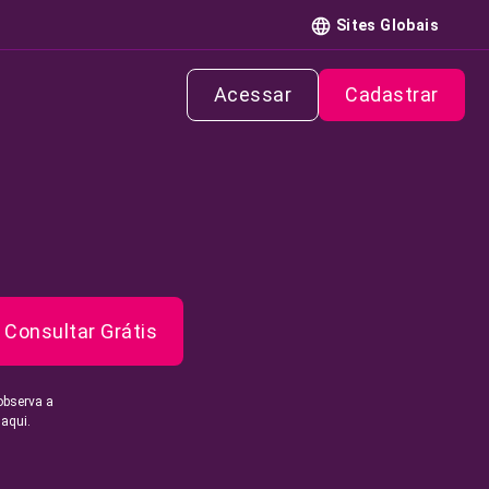
Sites Globais
Acessar
Cadastrar
Consultar Grátis
observa a
 aqui.