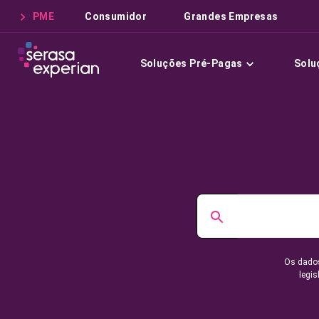
PME
Consumidor
Grandes Empresas
Soluções Pré-Pagas
Solu
Os dados
legis