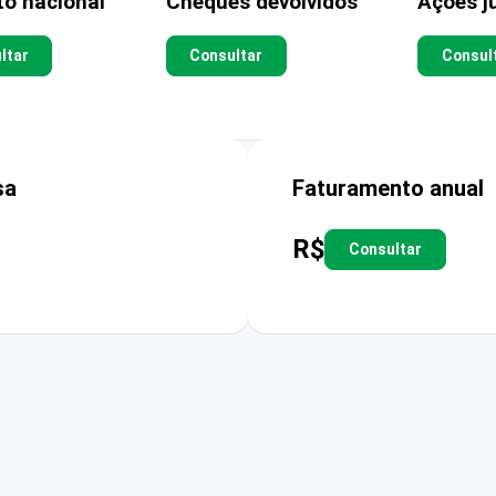
to nacional
Cheques devolvidos
Ações ju
ltar
Consultar
Consul
sa
Faturamento anual
R$
Consultar