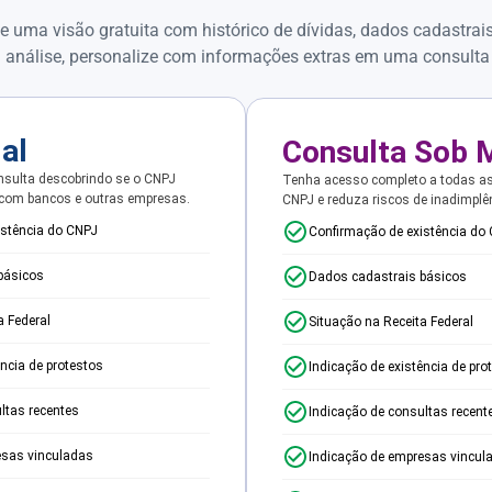
e uma visão gratuita com histórico de dívidas, dados cadastrai
 análise, personalize com informações extras em uma consulta
ial
Consulta Sob 
sulta descobrindo se o CNPJ
Tenha acesso completo a todas a
 com bancos e outras empresas.
CNPJ e reduza riscos de inadimplê
istência do CNPJ
Confirmação de existência do
básicos
Dados cadastrais básicos
a Federal
Situação na Receita Federal
ência de protestos
Indicação de existência de pro
ltas recentes
Indicação de consultas recent
esas vinculadas
Indicação de empresas vincul