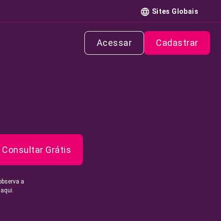
Sites Globais
Acessar
Cadastrar
Consultar Grátis
observa a
 aqui.