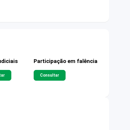
diciais
Participação em falência
tar
Consultar