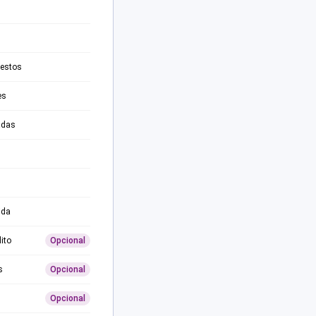
testos
es
adas
ida
ito
Opcional
s
Opcional
Opcional