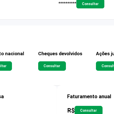
**********
Consultar
to nacional
Cheques devolvidos
Ações ju
ltar
Consultar
Consul
sa
Faturamento anual
R$
Consultar