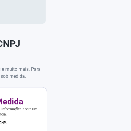
 CNPJ
s e muito mais. Para
 sob medida.
Medida
s informações sobre um
ncia.
 CNPJ