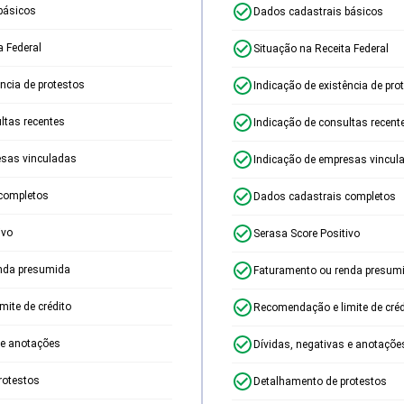
básicos
Dados cadastrais básicos
a Federal
Situação na Receita Federal
ência de protestos
Indicação de existência de pro
ltas recentes
Indicação de consultas recent
esas vinculadas
Indicação de empresas vincul
completos
Dados cadastrais completos
ivo
Serasa Score Positivo
nda presumida
Faturamento ou renda presum
ite de crédito
Recomendação e limite de créd
 e anotações
Dívidas, negativas e anotaçõe
rotestos
Detalhamento de protestos