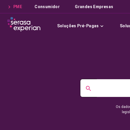
PME
Consumidor
Grandes Empresas
Soluções Pré-Pagas
Solu
Os dados
legis