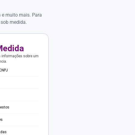
s e muito mais. Para
 sob medida.
Medida
s informações sobre um
ncia.
 CNPJ
testos
es
adas