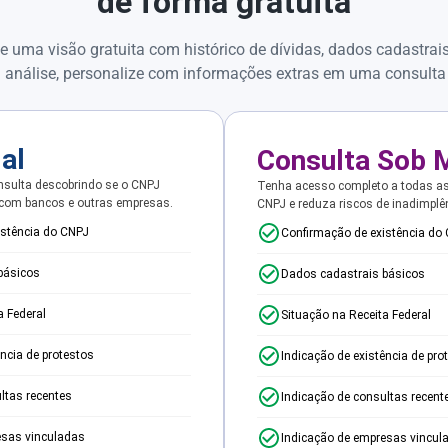
de forma gratuita
e uma visão gratuita com histórico de dívidas, dados cadastrai
 análise, personalize com informações extras em uma consulta
ial
Consulta Sob 
sulta descobrindo se o CNPJ
Tenha acesso completo a todas a
 com bancos e outras empresas.
CNPJ e reduza riscos de inadimplê
istência do CNPJ
Confirmação de existência do
básicos
Dados cadastrais básicos
a Federal
Situação na Receita Federal
ência de protestos
Indicação de existência de pro
ltas recentes
Indicação de consultas recent
esas vinculadas
Indicação de empresas vincul