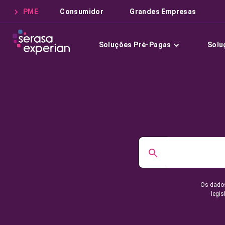
PME
Consumidor
Grandes Empresas
Soluções Pré-Pagas
Solu
Os dados
legis