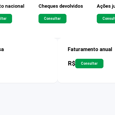
to nacional
Cheques devolvidos
Ações ju
ltar
Consultar
Consul
sa
Faturamento anual
R$
Consultar