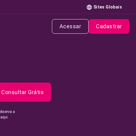
Sites Globais
Acessar
Cadastrar
Consultar Grátis
observa a
 aqui.