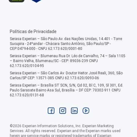
Políticas de Privacidade
Serasa Experian – São Paulo Av. das Nações Unidas, 14.401 - Torre
Sucupira - 24ºandar - Chácara Santo Antônio, São Paulo/SP -
CEP:04794-000 - CNPJ 62.173.620/0001-80
Serasa Experian – Blumenau Rua Dr. Léo de Carvalho, 74 – Sala 1105
– Bairro Velha, Blumenau/SC - CEP: 89036-239 CNPJ
62.173.620/0104-95
Serasa Experian – São Carlos Av. Doutor Heitor José Reali, 360, São
Carlos/SP CEP: 13571-385 CNPJ 62.173.620/0093-06
Serasa Experian – Brasília ST SCN, S/N, Qd 02, Bl C, 109, Sl 301, Ed.
Paulo Sarasate Bairro Asa Sul, Brasília – DF CEP: 70302-911 CNPJ
62.173.620/0131-68
©
2026
Experian Information Solutions, Inc. Experian Marketing
Services. All rights reserved. Experian and the Experian marks used
herein are service marks or registered trademarks of Experian