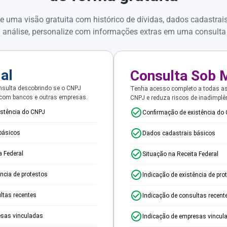
e uma visão gratuita com histórico de dívidas, dados cadastrai
 análise, personalize com informações extras em uma consulta
ial
Consulta Sob 
sulta descobrindo se o CNPJ
Tenha acesso completo a todas a
 com bancos e outras empresas.
CNPJ e reduza riscos de inadimplê
istência do CNPJ
Confirmação de existência do
básicos
Dados cadastrais básicos
a Federal
Situação na Receita Federal
ência de protestos
Indicação de existência de pro
ltas recentes
Indicação de consultas recent
esas vinculadas
Indicação de empresas vincul