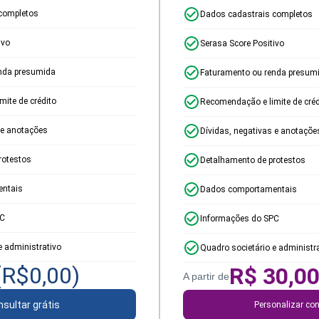
completos
Dados cadastrais completos
ivo
Serasa Score Positivo
nda presumida
Faturamento ou renda presum
ite de crédito
Recomendação e limite de créd
 e anotações
Dívidas, negativas e anotaçõe
rotestos
Detalhamento de protestos
ntais
Dados comportamentais
PC
Informações do SPC
e administrativo
Quadro societário e administr
(R$
0,00
)
R$
30,0
A partir de
sultar grátis
Personalizar con