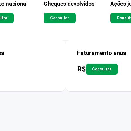
to nacional
Cheques devolvidos
Ações ju
ltar
Consultar
Consul
sa
Faturamento anual
R$
Consultar