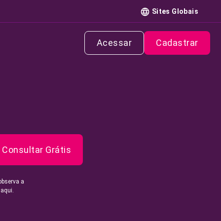
Sites Globais
Acessar
Cadastrar
Consultar Grátis
observa a
 aqui.