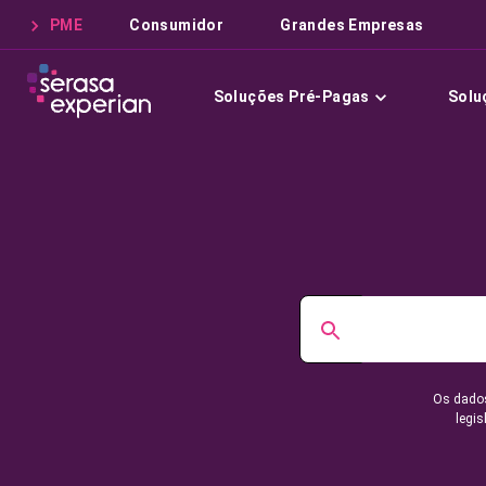
PME
Consumidor
Grandes Empresas
Soluções Pré-Pagas
Solu
Os dados
legis