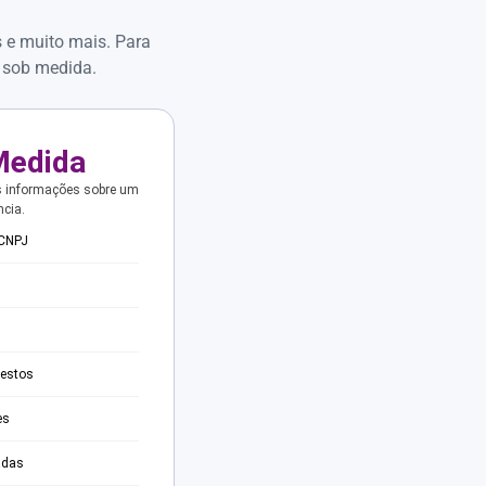
s e muito mais. Para
 sob medida.
Medida
s informações sobre um
ncia.
 CNPJ
testos
es
adas