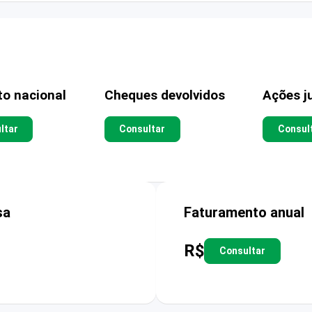
to nacional
Cheques devolvidos
Ações ju
ltar
Consultar
Consul
sa
Faturamento anual
R$
Consultar