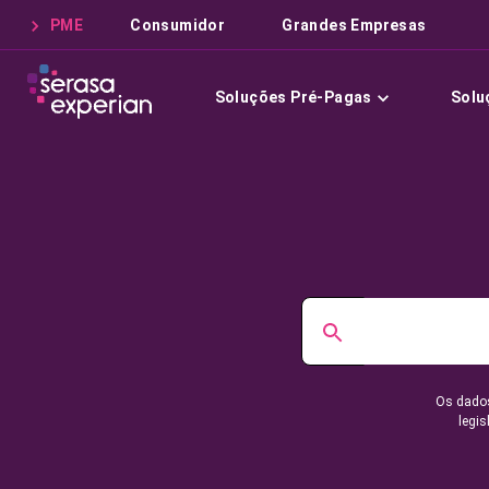
PME
Consumidor
Grandes Empresas
Soluções Pré-Pagas
Solu
Os dados
legis