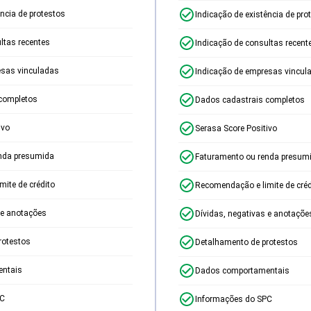
ência de protestos
Indicação de existência de pro
ltas recentes
Indicação de consultas recent
esas vinculadas
Indicação de empresas vincul
completos
Dados cadastrais completos
ivo
Serasa Score Positivo
nda presumida
Faturamento ou renda presum
ite de crédito
Recomendação e limite de créd
 e anotações
Dívidas, negativas e anotaçõe
rotestos
Detalhamento de protestos
ntais
Dados comportamentais
PC
Informações do SPC