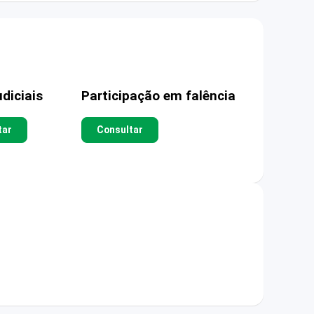
diciais
Participação em falência
tar
Consultar