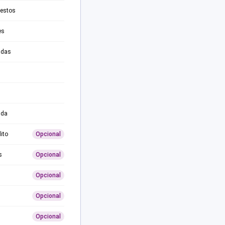
testos
es
adas
ida
ito
Opcional
s
Opcional
Opcional
Opcional
Opcional