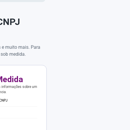
 CNPJ
s e muito mais. Para
 sob medida.
Medida
s informações sobre um
ncia.
 CNPJ