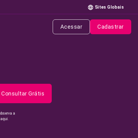
Sites Globais
Acessar
Cadastrar
Consultar Grátis
observa a
 aqui.