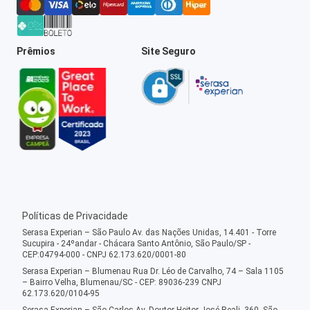
Prêmios
Site Seguro
Políticas de Privacidade
Serasa Experian – São Paulo Av. das Nações Unidas, 14.401 - Torre
Sucupira - 24ºandar - Chácara Santo Antônio, São Paulo/SP -
CEP:04794-000 - CNPJ 62.173.620/0001-80
Serasa Experian – Blumenau Rua Dr. Léo de Carvalho, 74 – Sala 1105
– Bairro Velha, Blumenau/SC - CEP: 89036-239 CNPJ
62.173.620/0104-95
Serasa Experian – São Carlos Av. Doutor Heitor José Reali, 360, São