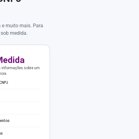
s e muito mais. Para
 sob medida.
Medida
s informações sobre um
ncia.
 CNPJ
testos
es