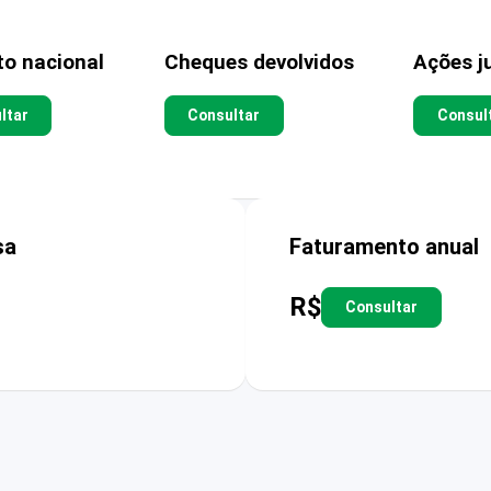
to nacional
Cheques devolvidos
Ações ju
ltar
Consultar
Consul
sa
Faturamento anual
R$
Consultar