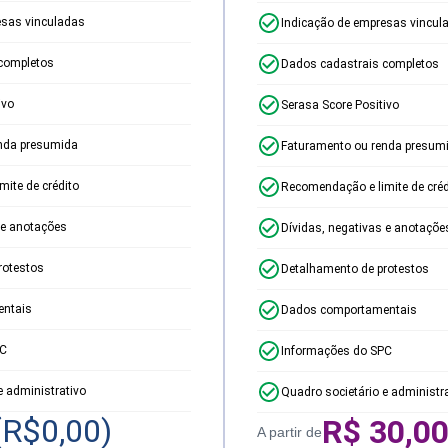
esas vinculadas
Indicação de empresas vincul
completos
Dados cadastrais completos
ivo
Serasa Score Positivo
nda presumida
Faturamento ou renda presum
ite de crédito
Recomendação e limite de créd
 e anotações
Dívidas, negativas e anotaçõe
rotestos
Detalhamento de protestos
ntais
Dados comportamentais
PC
Informações do SPC
e administrativo
Quadro societário e administr
(R$
0,00
)
R$
30,0
A partir de