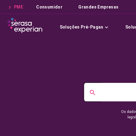
PME
Consumidor
Grandes Empresas
Soluções Pré-Pagas
Solu
Os dados
legis