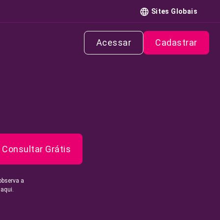
Sites Globais
Acessar
Cadastrar
Consultar Grátis
observa a
 aqui.