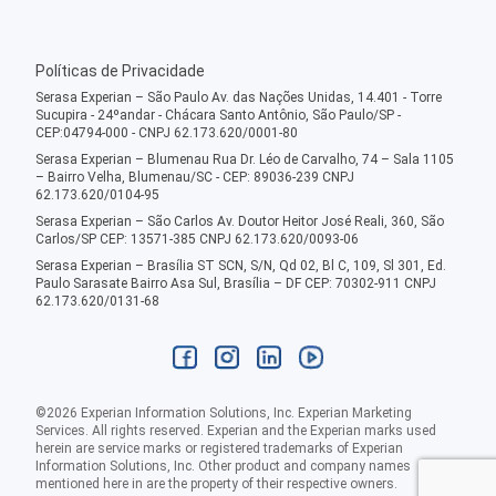
Políticas de Privacidade
Serasa Experian – São Paulo Av. das Nações Unidas, 14.401 - Torre
Sucupira - 24ºandar - Chácara Santo Antônio, São Paulo/SP -
CEP:04794-000 - CNPJ 62.173.620/0001-80
Serasa Experian – Blumenau Rua Dr. Léo de Carvalho, 74 – Sala 1105
– Bairro Velha, Blumenau/SC - CEP: 89036-239 CNPJ
62.173.620/0104-95
Serasa Experian – São Carlos Av. Doutor Heitor José Reali, 360, São
Carlos/SP CEP: 13571-385 CNPJ 62.173.620/0093-06
Serasa Experian – Brasília ST SCN, S/N, Qd 02, Bl C, 109, Sl 301, Ed.
Paulo Sarasate Bairro Asa Sul, Brasília – DF CEP: 70302-911 CNPJ
62.173.620/0131-68
©
2026
Experian Information Solutions, Inc. Experian Marketing
Services. All rights reserved. Experian and the Experian marks used
herein are service marks or registered trademarks of Experian
Information Solutions, Inc. Other product and company names
mentioned here in are the property of their respective owners.