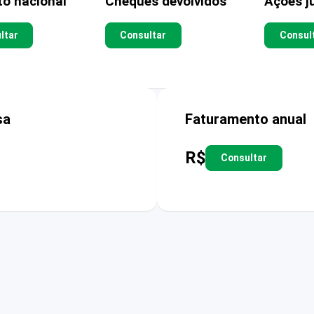
to nacional
Cheques devolvidos
Ações ju
ltar
Consultar
Consul
sa
Faturamento anual
R$
Consultar