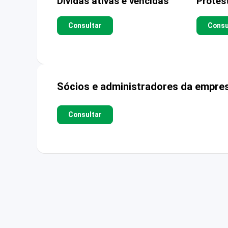
Dívidas ativas e vencidas
Protes
Consultar
Consu
Sócios e administradores da empre
Consultar