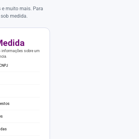
s e muito mais. Para
 sob medida.
Medida
s informações sobre um
ncia.
 CNPJ
testos
es
adas