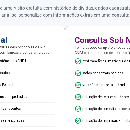
e uma visão gratuita com histórico de dívidas, dados cadastrai
 análise, personalize com informações extras em uma consulta
ial
Consulta Sob 
sulta descobrindo se o CNPJ
Tenha acesso completo a todas a
 com bancos e outras empresas.
CNPJ e reduza riscos de inadimplê
istência do CNPJ
Confirmação de existência do
básicos
Dados cadastrais básicos
a Federal
Situação na Receita Federal
ência de protestos
Indicação de existência de pro
ltas recentes
Indicação de consultas recent
esas vinculadas
Indicação de empresas vincul