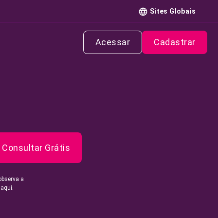
Sites Globais
Acessar
Cadastrar
Consultar Grátis
observa a
 aqui.