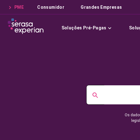
PME
Consumidor
Grandes Empresas
Soluções Pré-Pagas
Solu
Os dados
legis